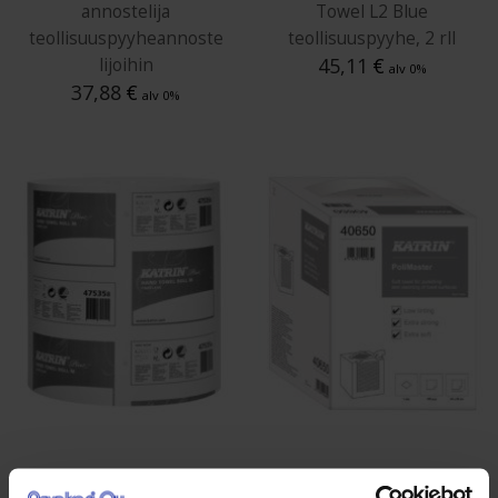
annostelija
Towel L2 Blue
teollisuuspyyheannoste
teollisuuspyyhe, 2 rll
45,11
€
lijoihin
alv 0%
37,88
€
alv 0%
475355
40650