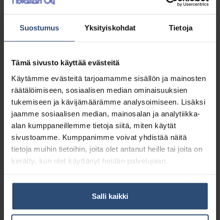
Katrin Plus M Coreless
Katrin PoliMaster 150
vetopyyhe, hylsytön, 6
kpl/pkt
71,50
€
rll
alv 0%
Suostumus
Yksityiskohdat
Tietoja
57,63
€
alv 0%
Tämä sivusto käyttää evästeitä
Käytämme evästeitä tarjoamamme sisällön ja mainosten
räätälöimiseen, sosiaalisen median ominaisuuksien
tukemiseen ja kävijämäärämme analysoimiseen. Lisäksi
jaamme sosiaalisen median, mainosalan ja analytiikka-
alan kumppaneillemme tietoja siitä, miten käytät
sivustoamme. Kumppanimme voivat yhdistää näitä
tietoja muihin tietoihin, joita olet antanut heille tai joita on
kerätty, kun olet käyttänyt heidän palvelujaan.
Salli kaikki
54909
6984080
Katrin
Nova Aino Boksi