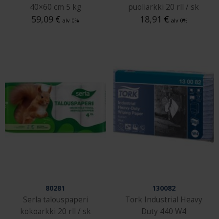
40×60 cm 5 kg
puoliarkki 20 rll / sk
59,09
€
18,91
€
alv 0%
alv 0%
80281
130082
Serla talouspaperi
Tork Industrial Heavy
kokoarkki 20 rll / sk
Duty 440 W4