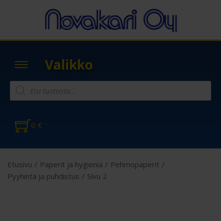
Valikko
0
€
Etusivu
/
Paperit ja hygienia
/
Pehmopaperit
/
Pyyhintä ja puhdistus
/
Sivu 2