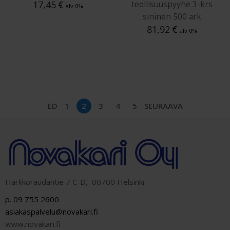
17,45
€
teollisuuspyyhe 3-krs
alv 0%
sininen 500 ark
81,92
€
alv 0%
ED
1
2
3
4
5
SEURAAVA
Harkkoraudantie 7 C-D, 00700 Helsinki
p. 09 755 2600
asiakaspalvelu@novakari.fi
www.novakari.fi