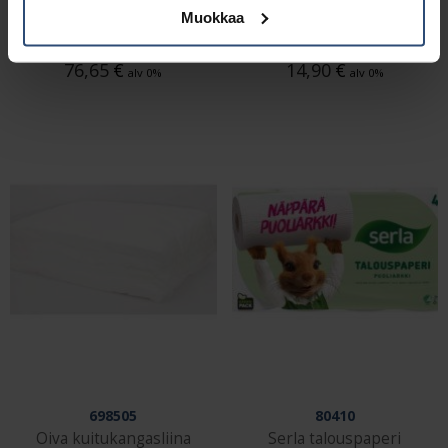
Muokkaa
teollisuuspyyheannoste
kuituliina arkki 40×40
lija lattialle
cm 150 kpl
76,65
€
14,90
€
alv 0%
alv 0%
698505
80410
Oiva kuitukangasliina
Serla talouspaperi