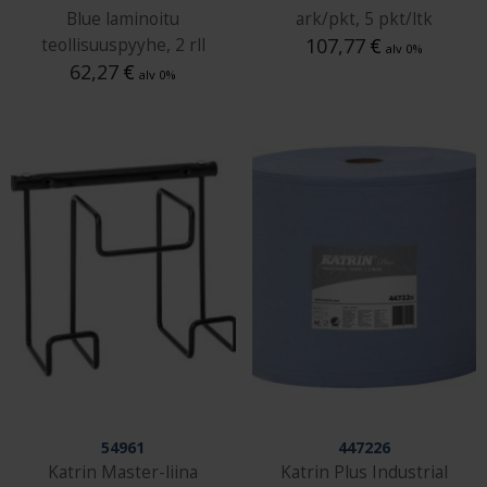
Blue laminoitu
ark/pkt, 5 pkt/ltk
107,77
€
teollisuuspyyhe, 2 rll
alv 0%
62,27
€
alv 0%
54961
447226
Katrin Master-liina
Katrin Plus Industrial