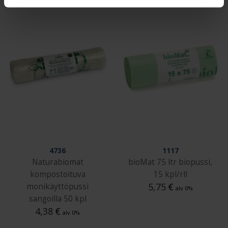
4736
1117
Naturabiomat
bioMat 75 ltr biopussi,
kompostoituva
15 kpl/rll
5,75
€
monikäyttöpussi
alv 0%
sangoilla 50 kpl
4,38
€
alv 0%