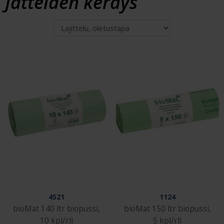
Jätteiden keräys
4521
1124
bioMat 140 ltr biopussi,
bioMat 150 ltr biopussi,
10 kpl/rll
5 kpl/rll