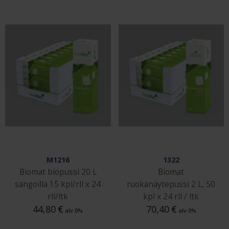
M1216
1322
Biomat biopussi 20 L
Biomat
sangoilla 15 kpl/rll x 24
ruokanäytepussi 2 L, 50
rll/ltk
kpl x 24 rll / ltk
44,80
€
70,40
€
alv 0%
alv 0%