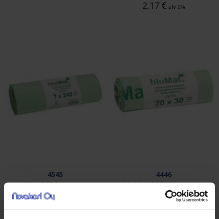
2,17
€
alv 0%
4545
4446
bioMat 240 ltr biopussi,
bioMat 30 ltr biopussi,
7 kpl/rll
20 kpl/rll
7,83
€
2,58
€
alv 0%
alv 0%