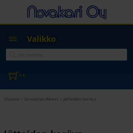
Valikko
0
€
Etusivu
/
Siivoustarvikkeet
/
Jätteiden keräys