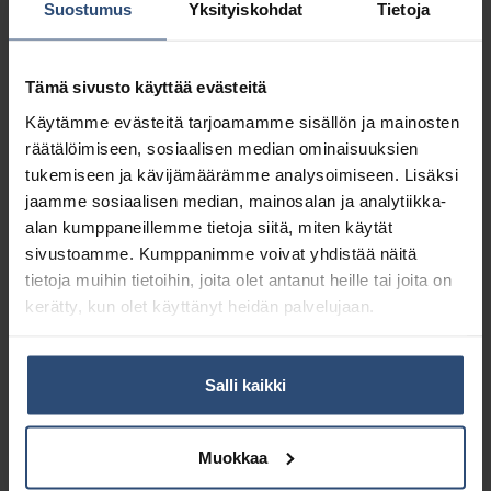
Suostumus
Yksityiskohdat
Tietoja
Tämä sivusto käyttää evästeitä
Käytämme evästeitä tarjoamamme sisällön ja mainosten
räätälöimiseen, sosiaalisen median ominaisuuksien
tukemiseen ja kävijämäärämme analysoimiseen. Lisäksi
jaamme sosiaalisen median, mainosalan ja analytiikka-
alan kumppaneillemme tietoja siitä, miten käytät
sivustoamme. Kumppanimme voivat yhdistää näitä
tietoja muihin tietoihin, joita olet antanut heille tai joita on
kerätty, kun olet käyttänyt heidän palvelujaan.
1100
5054
bioMat 35 ltr biopussi,
bioMat 40 ltr biopussi,
Salli kaikki
20 kpl/rll
10 kpl/rll
3,33
€
2,02
€
alv 0%
alv 0%
Muokkaa