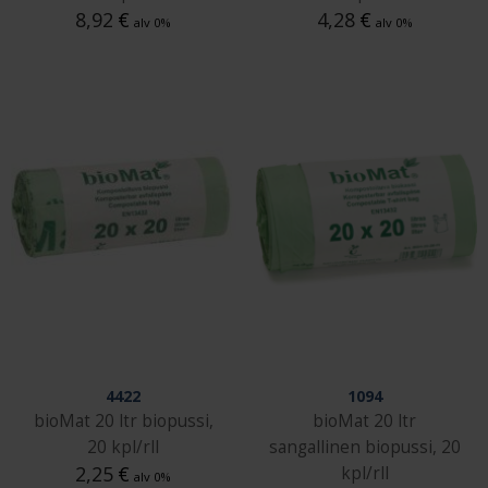
8,92
€
4,28
€
alv 0%
alv 0%
4422
1094
bioMat 20 ltr biopussi,
bioMat 20 ltr
20 kpl/rll
sangallinen biopussi, 20
2,25
€
kpl/rll
alv 0%