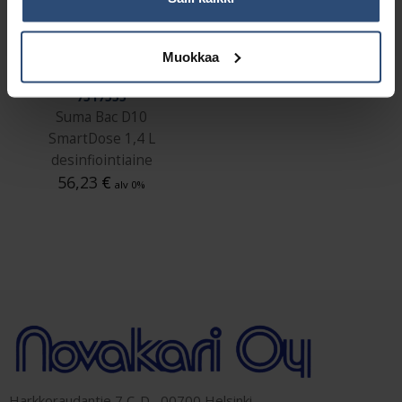
Muokkaa
7517555
Suma Bac D10
SmartDose 1,4 L
desinfiointiaine
56,23
€
alv 0%
Harkkoraudantie 7 C-D, 00700 Helsinki