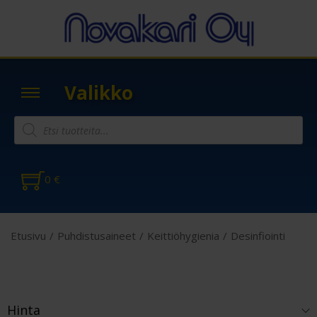
Valikko
0
€
Etusivu
/
Puhdistusaineet
/
Keittiöhygienia
/
Desinfiointi
Hinta