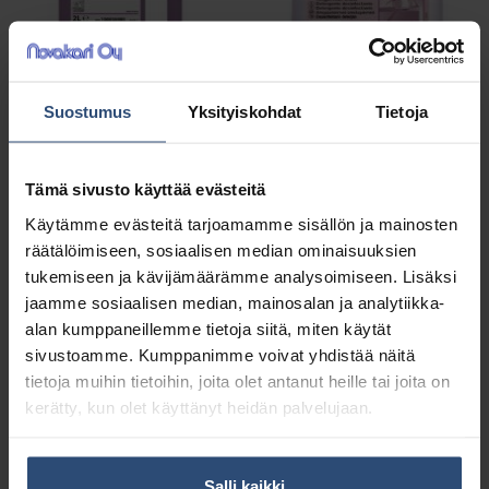
Suostumus
Yksityiskohdat
Tietoja
100856985
100849171
Suma Bac D10 2 L
Suma Bac D10 5 L
Tämä sivusto käyttää evästeitä
desinfiointiaine
desinfiointiaine
Käytämme evästeitä tarjoamamme sisällön ja mainosten
28,07
€
56,83
€
alv 0%
alv 0%
räätälöimiseen, sosiaalisen median ominaisuuksien
tukemiseen ja kävijämäärämme analysoimiseen. Lisäksi
jaamme sosiaalisen median, mainosalan ja analytiikka-
alan kumppaneillemme tietoja siitä, miten käytät
sivustoamme. Kumppanimme voivat yhdistää näitä
tietoja muihin tietoihin, joita olet antanut heille tai joita on
kerätty, kun olet käyttänyt heidän palvelujaan.
Salli kaikki