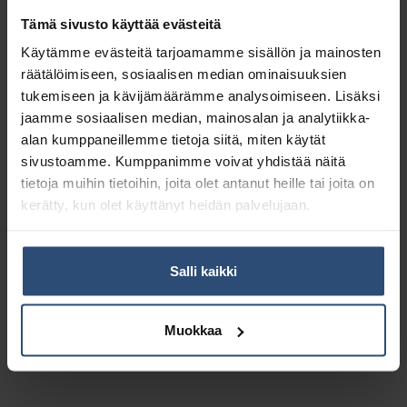
Tämä sivusto käyttää evästeitä
Käytämme evästeitä tarjoamamme sisällön ja mainosten
räätälöimiseen, sosiaalisen median ominaisuuksien
tukemiseen ja kävijämäärämme analysoimiseen. Lisäksi
jaamme sosiaalisen median, mainosalan ja analytiikka-
alan kumppaneillemme tietoja siitä, miten käytät
sivustoamme. Kumppanimme voivat yhdistää näitä
tietoja muihin tietoihin, joita olet antanut heille tai joita on
kerätty, kun olet käyttänyt heidän palvelujaan.
Salli kaikki
997016
87365
Katrin Gigant L wc-
Katrin Plus System
paperiannostelija,
toilet 684 wc-paperi 36
Muokkaa
valkoinen metalli
rll
50,90
€
69,78
€
alv 0%
alv 0%