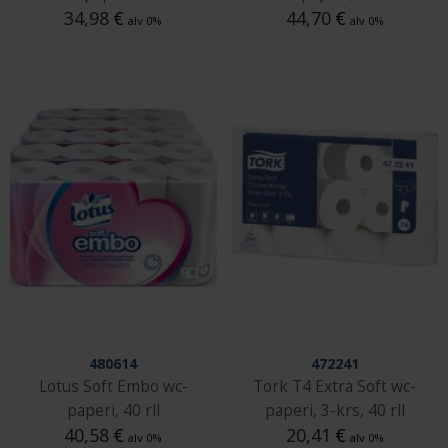
34,98
€
44,70
€
alv 0%
alv 0%
480614
472241
Lotus Soft Embo wc-
Tork T4 Extra Soft wc-
paperi, 40 rll
paperi, 3-krs, 40 rll
40,58
€
20,41
€
alv 0%
alv 0%