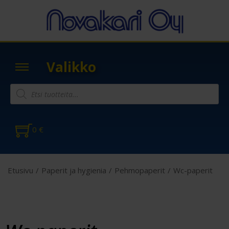
Valikko
0
€
Etusivu
/
Paperit ja hygienia
/
Pehmopaperit
/
Wc-paperit