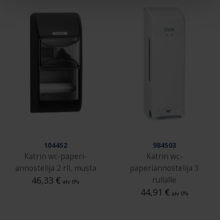
104452
984503
Katrin wc-paperi-
Katrin wc-
annostelija 2 rll, musta
paperiannostelija 3
46,33
€
rullalle
alv 0%
44,91
€
alv 0%