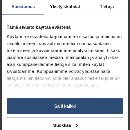
Suostumus
Yksityiskohdat
Tietoja
22204388
75484002
Bostik Sinitarra 45g
Casco valkoinen
Tämä sivusto käyttää evästeitä
4,02
€
sinitarra 60g
alv 0%
Käytämme evästeitä tarjoamamme sisällön ja mainosten
2,66
€
alv 0%
räätälöimiseen, sosiaalisen median ominaisuuksien
tukemiseen ja kävijämäärämme analysoimiseen. Lisäksi
jaamme sosiaalisen median, mainosalan ja analytiikka-
alan kumppaneillemme tietoja siitä, miten käytät
sivustoamme. Kumppanimme voivat yhdistää näitä
tietoja muihin tietoihin, joita olet antanut heille tai joita on
kerätty, kun olet käyttänyt heidän palvelujaan.
Salli kaikki
Muokkaa