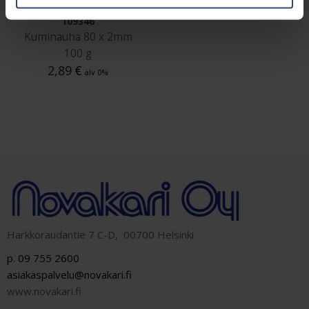
109346
Kuminauha 80 x 2mm
100 g
2,89
€
alv 0%
Harkkoraudantie 7 C-D, 00700 Helsinki
p. 09 755 2600
asiakaspalvelu@novakari.fi
www.novakari.fi