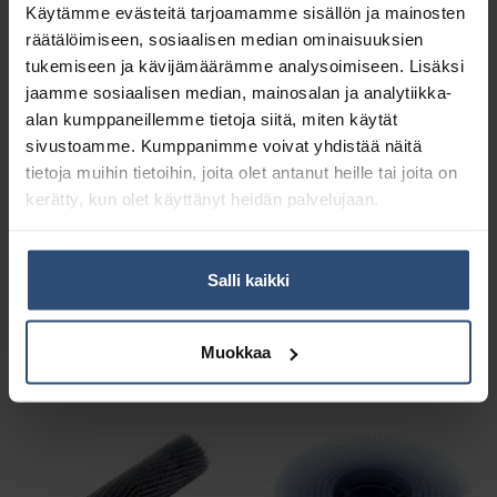
Käytämme evästeitä tarjoamamme sisällön ja mainosten
räätälöimiseen, sosiaalisen median ominaisuuksien
tukemiseen ja kävijämäärämme analysoimiseen. Lisäksi
jaamme sosiaalisen median, mainosalan ja analytiikka-
alan kumppaneillemme tietoja siitä, miten käytät
sivustoamme. Kumppanimme voivat yhdistää näitä
tietoja muihin tietoihin, joita olet antanut heille tai joita on
kerätty, kun olet käyttänyt heidän palvelujaan.
107411863
107411867
Nilfisk SC100
Nilfisk SC100
mattoharja sininen
imukumisarja
Salli kaikki
105,21
€
48,33
€
alv 0%
alv 0%
Muokkaa