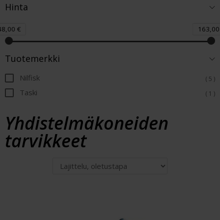
Hinta
48,00 €
163,00
Tuotemerkki
Nilfisk
( 5 )
Taski
( 1 )
Yhdistelmäkoneiden
tarvikkeet