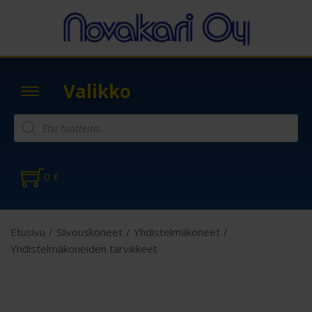
Valikko
0
€
Etusivu
/
Siivouskoneet
/
Yhdistelmäkoneet
/
Yhdistelmäkoneiden tarvikkeet