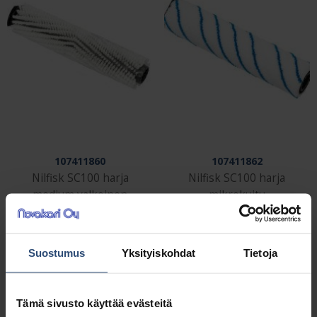
107411860
107411862
Nilfisk SC100 harja
Nilfisk SC100 harja
medium valkoinen
mikrokuitu
103,00
€
119,00
€
alv 0%
alv 0%
Suostumus
Yksityiskohdat
Tietoja
Tämä sivusto käyttää evästeitä