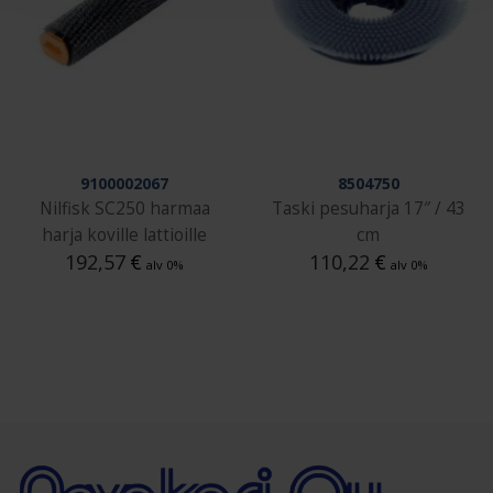
9100002067
8504750
Nilfisk SC250 harmaa
Taski pesuharja 17″ / 43
harja koville lattioille
cm
192,57
€
110,22
€
alv 0%
alv 0%