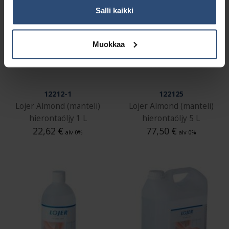
Salli kaikki
Muokkaa
12212-1
122125
Lojer Almond (manteli)
Lojer Almond (manteli)
hierontaöljy 1 L
hierontaöljy 5 L
22,62
€
77,50
€
alv 0%
alv 0%