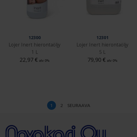
12300
12301
Lojer Inert hierontaöljy
Lojer Inert hierontaöljy
1 L
5 L
22,97
€
79,90
€
alv 0%
alv 0%
1
2
SEURAAVA