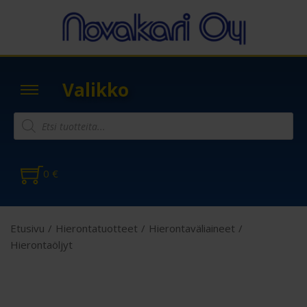
Valikko
0
€
Etusivu
/
Hierontatuotteet
/
Hierontaväliaineet
/
Hierontaöljyt