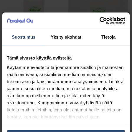
Suostumus
Yksityiskohdat
Tietoja
44421
44255
Tämä sivusto käyttää evästeitä
Nova Natural
Nova Natural
Käytämme evästeitä tarjoamamme sisällön ja mainosten
viinirypäleensiemenöljy
viinirypäleensiemenöljy
räätälöimiseen, sosiaalisen median ominaisuuksien
500 ml
5 L
tukemiseen ja kävijämäärämme analysoimiseen. Lisäksi
7,11
€
55,32
€
alv 0%
alv 0%
jaamme sosiaalisen median, mainosalan ja analytiikka-
alan kumppaneillemme tietoja siitä, miten käytät
sivustoamme. Kumppanimme voivat yhdistää näitä
tietoja muihin tietoihin, joita olet antanut heille tai joita on
kerätty, kun olet käyttänyt heidän palvelujaan.