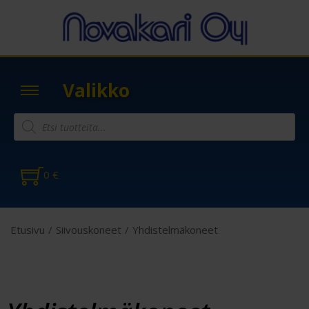
Valikko
0
€
Etusivu
/
Siivouskoneet
/
Yhdistelmäkoneet