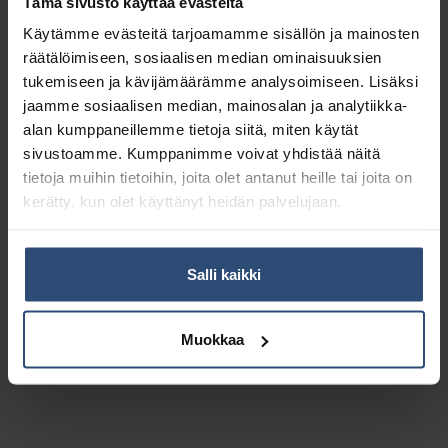
Tämä sivusto käyttää evästeitä
Käytämme evästeitä tarjoamamme sisällön ja mainosten
räätälöimiseen, sosiaalisen median ominaisuuksien
tukemiseen ja kävijämäärämme analysoimiseen. Lisäksi
jaamme sosiaalisen median, mainosalan ja analytiikka-
alan kumppaneillemme tietoja siitä, miten käytät
sivustoamme. Kumppanimme voivat yhdistää näitä
tietoja muihin tietoihin, joita olet antanut heille tai joita on
kerätty, kun olet käyttänyt heidän palvelujaan.
Salli kaikki
9100002067
58002000
Nilfisk SC250 harmaa
Nilfisk Dryft
Muokkaa
harja koville lattioille
yhdistelmäkone
192,57
€
2 350,00
€
alv 0%
alv 0%