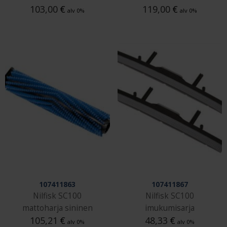
103,00
€
119,00
€
alv 0%
alv 0%
107411863
107411867
Nilfisk SC100
Nilfisk SC100
mattoharja sininen
imukumisarja
105,21
€
48,33
€
alv 0%
alv 0%