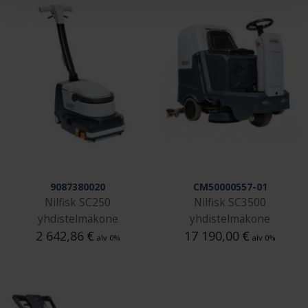
9087380020
CM50000557-01
Nilfisk SC250
Nilfisk SC3500
yhdistelmäkone
yhdistelmäkone
2 642,86
€
17 190,00
€
alv 0%
alv 0%