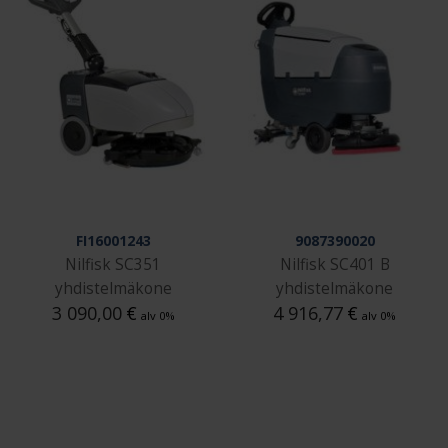
FI16001243
9087390020
Nilfisk SC351
Nilfisk SC401 B
yhdistelmäkone
yhdistelmäkone
3 090,00
€
4 916,77
€
alv 0%
alv 0%