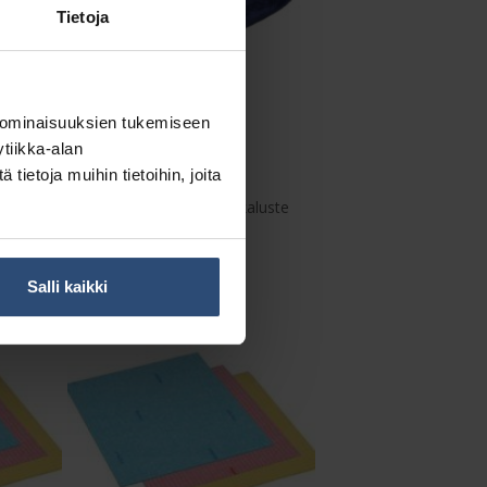
Tietoja
 ominaisuuksien tukemiseen
tiikka-alan
ietoja muihin tietoihin, joita
179226
×40 cm,
Swep Duo r-Taso ja kaluste
käsimoppi
€
11,64
alv 0%
Salli kaikki