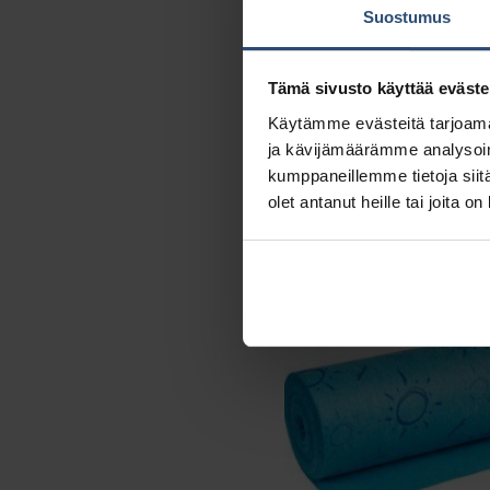
Suostumus
Tämä sivusto käyttää eväste
Käytämme evästeitä tarjoama
ja kävijämäärämme analysoim
kumppaneillemme tietoja siitä
7511091
olet antanut heille tai joita o
TASKI Allegro Light 38×40
keltainen
€
0,39
alv 0%