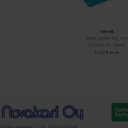
100145
Vileda Quick’n Dry 10 
25×1000 cm, sininen
€
13,02
alv 0%
Harkkoraudantie 7 C-D, 00700 Helsinki