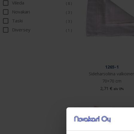
Vileda
( 8 )
Novakari
( 3 )
Taski
( 3 )
Diversey
( 1 )
1265-1
Sideharsoliina valkoine
70×70 cm
€
2,71
alv 0%