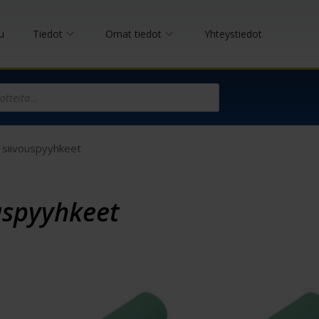
u
Tiedot
Omat tiedot
Yhteystiedot
 siivouspyyhkeet
uspyyhkeet
s