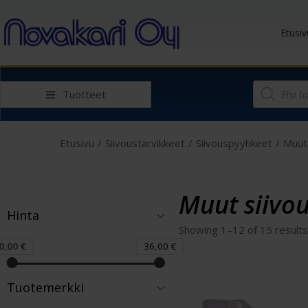
Etusiv
Tuotteet
Etusivu
/
Siivoustarvikkeet
/
Siivouspyyhkeet
/
Muut
Muut siivo
Hinta
Showing
1
–
12
of 15 result
0,00 €
36,00 €
Tuotemerkki