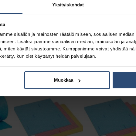
Yksityiskohdat
itä
mme sisällön ja mainosten räätälöimiseen, sosiaalisen median
iseen. Lisäksi jaamme sosiaalisen median, mainosalan ja analy
, miten käytät sivustoamme. Kumppanimme voivat yhdistää näitä t
M7511088
M7511089
n kerätty, kun olet käyttänyt heidän palvelujaan.
 cm,
TASKI Allegro Light 38×40 cm,
TASKI Allegro Light 38
punainen 100 kpl
sininen 100 kpl
€
€
34,00
42,00
alv 0%
alv 0%
Muokkaa