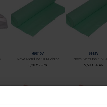
69810V
6985V
n
Nova Metriliina 10 M vihreä
Nova Metriliina 5 M v
€
€
8,50
5,50
alv 0%
alv 0%