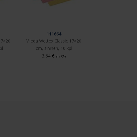
111664
 17×20
Vileda Wettex Classic 17×20
pl
cm, sininen, 10 kpl
€
3,64
alv 0%