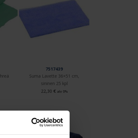
7517439
ihreä
Suma Lavette 36×51 cm,
sininen 25 kpl
€
22,30
alv 0%