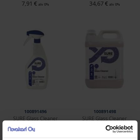
7,91
€
34,67
€
alv 0%
alv 0%
100891496
100891498
SURE Glass Cleaner
SURE Glass Cleaner
Lasi- ja kovien pintojen
Lasi- ja kovien pintojen
puhdistusaine 750 ml
puhdistusaine 5 L