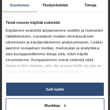
4,40
€
18,73
€
alv 0%
alv 0%
Suostumus
Yksityiskohdat
Tietoja
Tämä sivusto käyttää evästeitä
Käytämme evästeitä tarjoamamme sisällön ja mainosten
räätälöimiseen, sosiaalisen median ominaisuuksien
tukemiseen ja kävijämäärämme analysoimiseen. Lisäksi
jaamme sosiaalisen median, mainosalan ja analytiikka-
alan kumppaneillemme tietoja siitä, miten käytät
sivustoamme. Kumppanimme voivat yhdistää näitä
tietoja muihin tietoihin, joita olet antanut heille tai joita on
kerätty, kun olet käyttänyt heidän palvelujaan.
100891586
100891588
Salli kaikki
SURE Matalavaahtoinen
SURE Matalavaahtoinen
yleispuhdistusaine 1 L
yleispuhdistusaine 5 L
6,04
€
27,45
€
alv 0%
alv 0%
Muokkaa