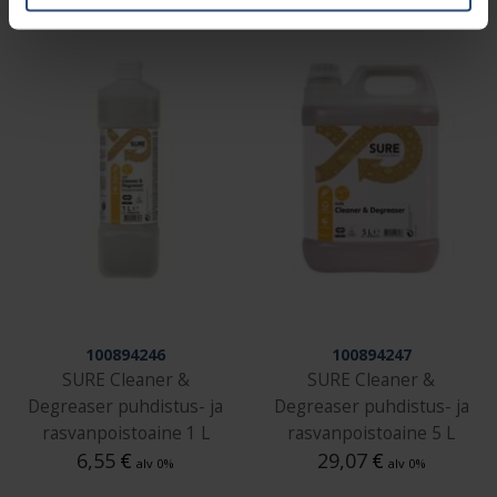
100894246
100894247
SURE Cleaner &
SURE Cleaner &
Degreaser puhdistus- ja
Degreaser puhdistus- ja
rasvanpoistoaine 1 L
rasvanpoistoaine 5 L
6,55
€
29,07
€
alv 0%
alv 0%