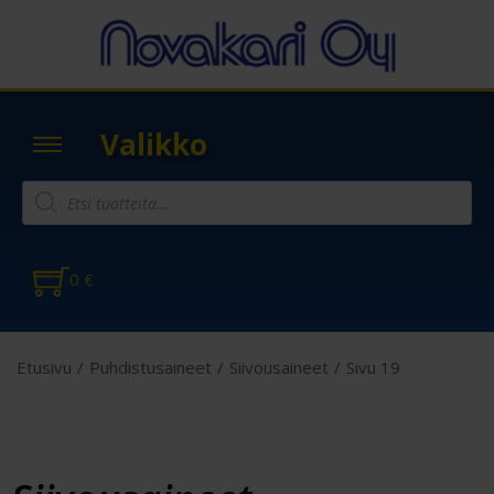
Valikko
0
€
Etusivu
/
Puhdistusaineet
/
Siivousaineet
/
Sivu 19