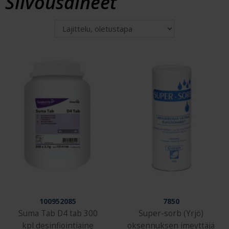
Siivousaineet
100952085
7850
Suma Tab D4 tab 300
Super-sorb (Yrjö)
kpl desinfiointiaine
oksennuksen imeyttäjä