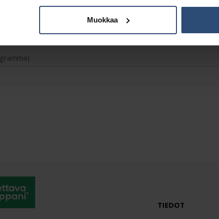
Muokkaa
Lisätiedot
logramma)
TIEDOT