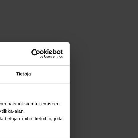
Tietoja
ensä:
14,53 €
 ominaisuuksien tukemiseen
tiikka-alan
ietoja muihin tietoihin, joita