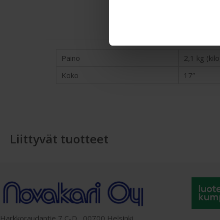
Paino
2,1 kg (ki
Koko
17”
Liittyvät tuotteet
Harkkoraudantie 7 C-D, 00700 Helsinki