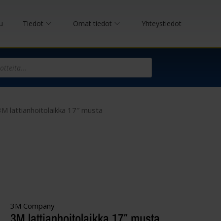
u
Tiedot
Omat tiedot
Yhteystiedot
3M lattianhoitolaikka 17″ musta
3M Company
3M lattianhoitolaikka 17″ musta