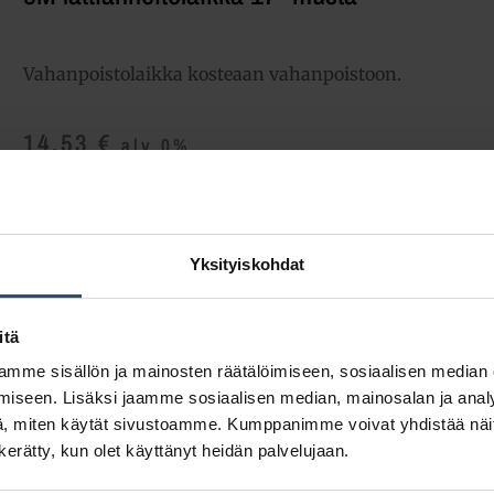
Vahanpoistolaikka kosteaan vahanpoistoon.
14,53
€
alv 0%
(18,24
€
sis. alv 25.5%)
Täydessä laatikossa 5 kpl (72,65 € / ltk)
Yksityiskohdat
LISÄÄ OSTOSKORIIN
Yhte
itä
Tuotetunnus (SKU):
ML17M
Osasto:
Polyesterilaikat
mme sisällön ja mainosten räätälöimiseen, sosiaalisen median
iseen. Lisäksi jaamme sosiaalisen median, mainosalan ja analy
, miten käytät sivustoamme. Kumppanimme voivat yhdistää näitä t
n kerätty, kun olet käyttänyt heidän palvelujaan.