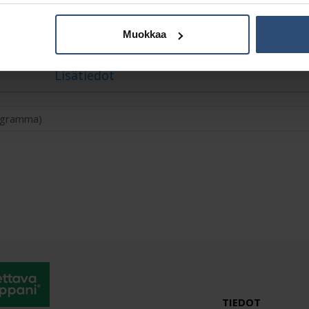
Muokkaa
Lisätiedot
logramma)
TIEDOT