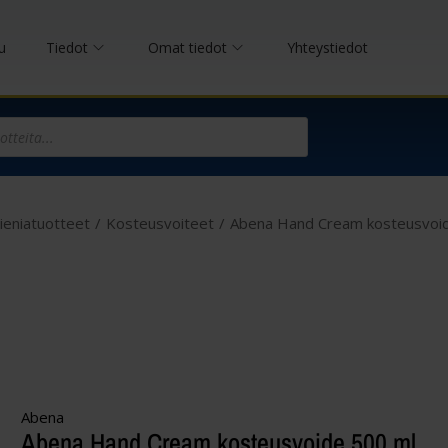
u
Tiedot
Omat tiedot
Yhteystiedot
ieniatuotteet
/
Kosteusvoiteet
/
Abena Hand Cream kosteusvoi
Abena
Abena Hand Cream kosteusvoide 500 ml