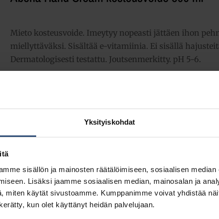
Mieto kosteusvoide. Imeytyy nopeasti jättäen ihon peh
miellyttäväksi. Sisältää e-vitamiinia. Ei sisällä hajusteit
Dermatologisesti testattu. Joutsenmerkitty. pH 5-6.
7,85
€
alv 0%
(9,85
€
sis. alv 25.5%)
Yksityiskohdat
Täydessä laatikossa 6 pll (47,10 € / ltk)
LISÄÄ OSTOSKORIIN
Yhte
itä
mme sisällön ja mainosten räätälöimiseen, sosiaalisen median
Tuotetunnus (SKU):
6965
iseen. Lisäksi jaamme sosiaalisen median, mainosalan ja analy
Osasto:
Kosteusvoiteet
, miten käytät sivustoamme. Kumppanimme voivat yhdistää näitä t
n kerätty, kun olet käyttänyt heidän palvelujaan.