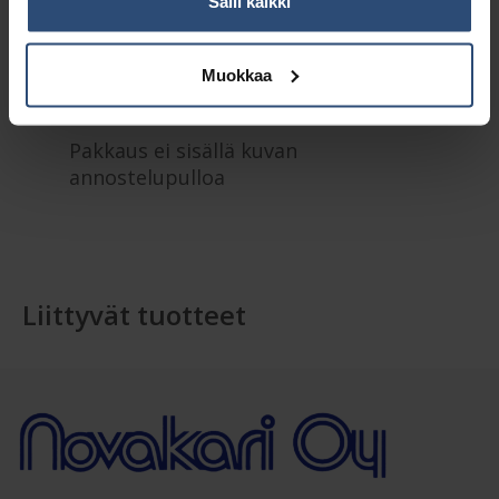
Kuvaus
Salli kaikki
Lisätiedot
Muokkaa
Pakkaus ei sisällä kuvan
annostelupulloa
Liittyvät tuotteet