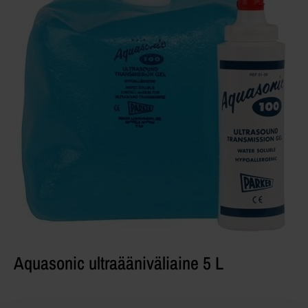
Aquasonic ultraääniväliaine 5 L