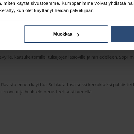
, miten käytät sivustoamme. Kumppanimme voivat yhdistää näitä t
n kerätty, kun olet käyttänyt heidän palvelujaan.
Muokkaa
Kuvaus
Lisätiedot
evyille, kaasukeittimille, tulisijojen lasioville ja niin edelleen. Sopii
. Ravista ennen käyttöä. Suihkuta tasaiseksi kerrokseksi puhdistetta
n irronnut ja huuhtele perusteellisesti vedellä.