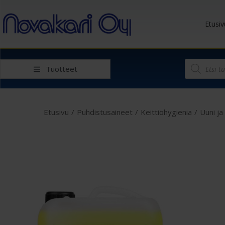
Etusiv
Tuotteet
Etusivu
/
Puhdistusaineet
/
Keittiöhygienia
/
Uuni ja g