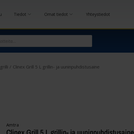
u
Tiedot
Omat tiedot
Yhteystiedot
rilli
/
Clinex Grill 5 L grillin- ja uuninpuhdistusaine
Amtra
Clinex Grill 5 L grillin- ja uuninpuhdistusaine