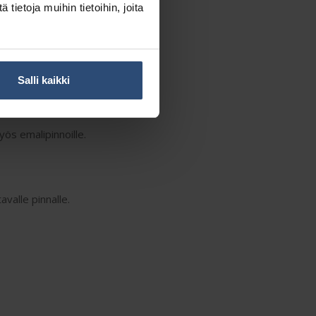
ietoja muihin tietoihin, joita
Salli kaikki
 myös emalipinnoille.
valle pinnalle.