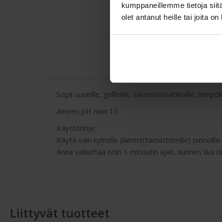
kumppaneillemme tietoja siitä
olet antanut heille tai joita o
Sopii uuneille, grilleille, savustuslaatikoille, lämpöl
Aineen pH noin 13
Käyttöohje:
Käytä vain kylmille (lämmittämättömille) pinnoille
Anna vaikuttaa noin 1 minuutin ajan, kunnes lika o
Liittyvät tuotteet