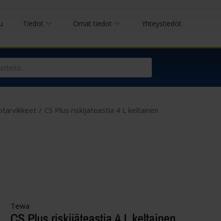
u
Tiedot
Omat tiedot
Yhteystiedot
otarvikkeet
/
CS Plus riskijäteastia 4 L keltainen
Tewa
CS Plus riskijäteastia 4 L keltainen