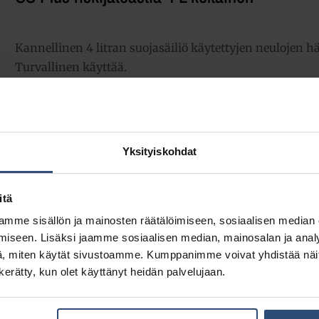
Kannellinen 4 litran suojasäiliö käytettyjen neulojen h
Turvallinen käyttää.
3,92
€
alv 0%
(4,92
€
sis. alv 25.5%)
Yksityiskohdat
LISÄÄ OSTOSKORIIN
Yhte
itä
Tuotetunnus (SKU):
33025
mme sisällön ja mainosten räätälöimiseen, sosiaalisen median
Osasto:
Akupunktiotarvikkeet
iseen. Lisäksi jaamme sosiaalisen median, mainosalan ja analy
, miten käytät sivustoamme. Kumppanimme voivat yhdistää näitä t
n kerätty, kun olet käyttänyt heidän palvelujaan.