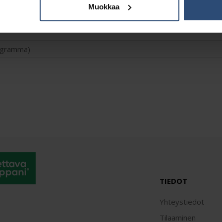
Muokkaa
Lisätiedot
logramma)
TIEDOT
Yhteystiedot
Tilaaminen