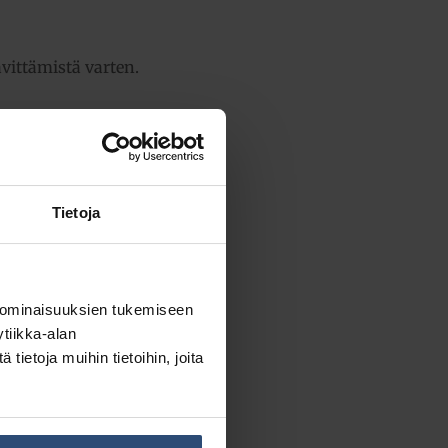
ävittämistä varten.
Tietoja
ensä:
3,92 €
 ominaisuuksien tukemiseen
tiikka-alan
ietoja muihin tietoihin, joita