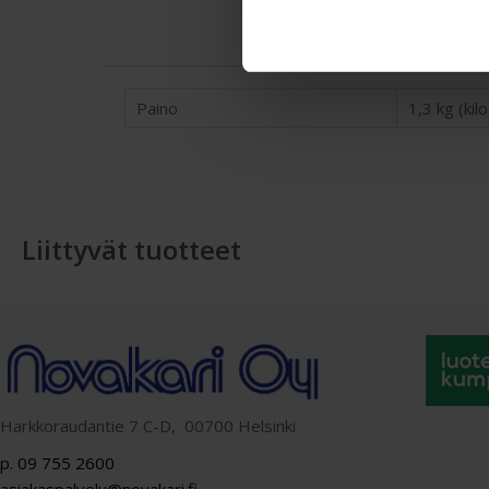
Paino
1,3 kg (ki
Liittyvät tuotteet
Harkkoraudantie 7 C-D, 00700 Helsinki
p. 09 755 2600
asiakaspalvelu@novakari.fi