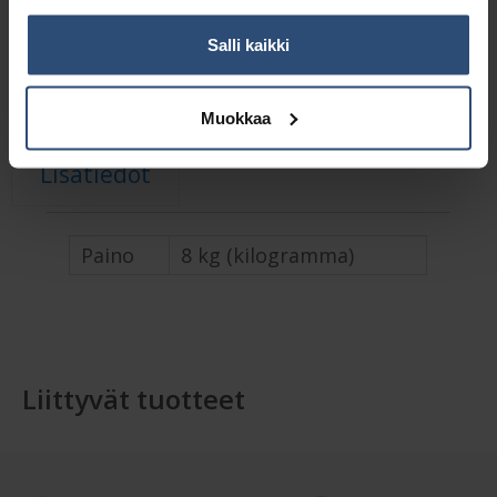
Tuotetunnus (SKU):
E44008
Salli kaikki
Osasto:
Varret ja liittimet
Toimitusluokka:
Suuri
– Suuri -lisämaksu
Muokkaa
Lisätiedot
Paino
8 kg (kilogramma)
Liittyvät tuotteet