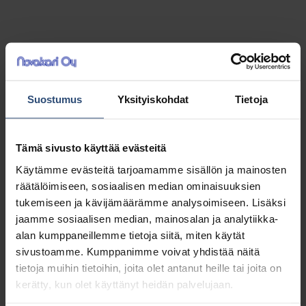
Ettore
Ettore teleskooppivarsi 2 x 120 cm (2,4 m)
Suostumus
Yksityiskohdat
Tietoja
Kaksiosainen teleskooppivarsi 1,2 m osilla
Ettoren ikkunankuivaimille ja pesimille.
Tämä sivusto käyttää evästeitä
Yhteispituus 2,4 m. Sisältää kartioliittimen.
Käytämme evästeitä tarjoamamme sisällön ja mainosten
räätälöimiseen, sosiaalisen median ominaisuuksien
37,04
€
alv 0%
tukemiseen ja kävijämäärämme analysoimiseen. Lisäksi
(46,49
€
jaamme sosiaalisen median, mainosalan ja analytiikka-
sis. alv 25.5%)
alan kumppaneillemme tietoja siitä, miten käytät
sivustoamme. Kumppanimme voivat yhdistää näitä
LISÄÄ OSTOSKORIIN
tietoja muihin tietoihin, joita olet antanut heille tai joita on
kerätty, kun olet käyttänyt heidän palvelujaan.
Yhteensä:
37,04 €