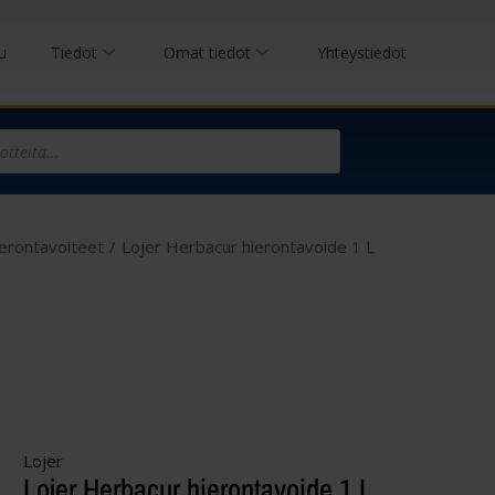
u
Tiedot
Omat tiedot
Yhteystiedot
erontavoiteet
/
Lojer Herbacur hierontavoide 1 L
Lojer
Lojer Herbacur hierontavoide 1 L