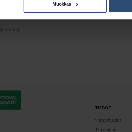
Muokkaa
Lisätiedot
ilogramma)
TIEDOT
Yhteystiedot
Tilaaminen