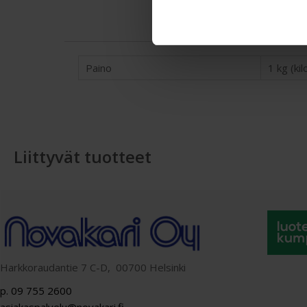
Paino
1 kg (k
Liittyvät tuotteet
Harkkoraudantie 7 C-D, 00700 Helsinki
p. 09 755 2600
asiakaspalvelu@novakari.fi