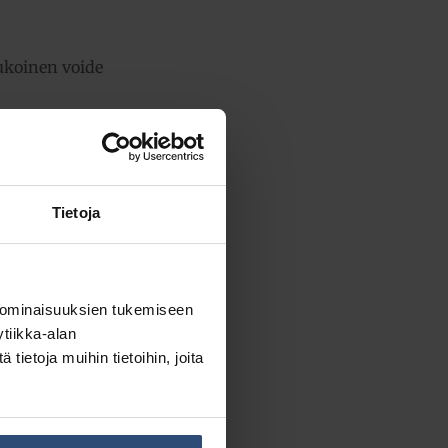
ukoinen voide
Tietoja
ensä:
21,23 €
 ominaisuuksien tukemiseen
tiikka-alan
ietoja muihin tietoihin, joita