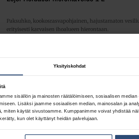
Paksuhko, kookosrasvapohjainen, hajustamaton vesili
erityisesti karvaisen ihoalueen hierontaan.
21,23
€
alv 0%
(26,64
€
sis. alv 25.5%)
Yksityiskohdat
LISÄÄ OSTOSKORIIN
Yhte
itä
Tuotetunnus (SKU):
12204
mme sisällön ja mainosten räätälöimiseen, sosiaalisen median
Osasto:
Hierontavoiteet
iseen. Lisäksi jaamme sosiaalisen median, mainosalan ja analy
, miten käytät sivustoamme. Kumppanimme voivat yhdistää näitä t
n kerätty, kun olet käyttänyt heidän palvelujaan.