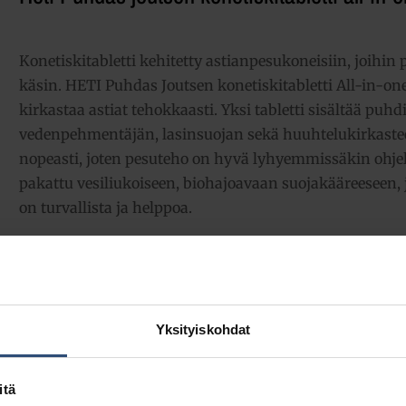
Konetiskitabletti kehitetty astianpesukoneisiin, joihin
käsin. HETI Puhdas Joutsen konetiskitabletti All-in-on
kirkastaa astiat tehokkaasti. Yksi tabletti sisältää puhd
vedenpehmentäjän, lasinsuojan sekä huuhtelukirkastee
nopeasti, joten pesuteho on hyvä lyhyemmissäkin ohjel
pakattu vesiliukoiseen, biohajoavaan suojakääreeseen, j
on turvallista ja helppoa.
21,36
€
alv 0%
(26,81
€
sis. alv 25.5%)
Yksityiskohdat
LISÄÄ OSTOSKORIIN
Yhte
Tuotetunnus (SKU):
15910657
itä