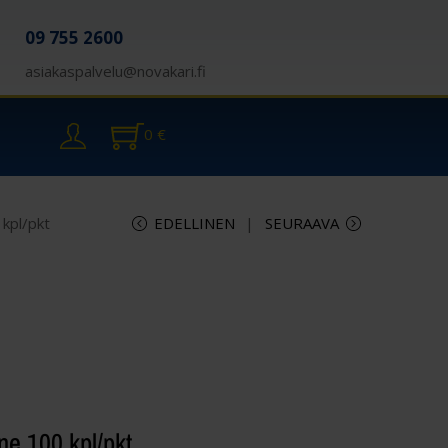
09 755 2600
asiakaspalvelu@novakari.fi
0
€
 kpl/pkt
EDELLINEN
SEURAAVA
one 100 kpl/pkt