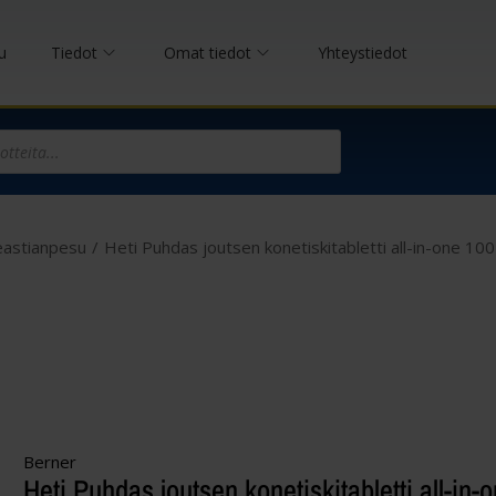
u
Tiedot
Omat tiedot
Yhteystiedot
astianpesu
/
Heti Puhdas joutsen konetiskitabletti all-in-one 100
Berner
Heti Puhdas joutsen konetiskitabletti all-in-