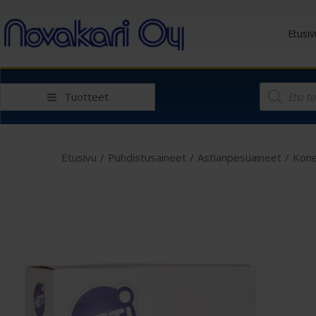
Etusiv
Tuotteet
Etusivu
/
Puhdistusaineet
/
Astianpesuaineet
/
Kone