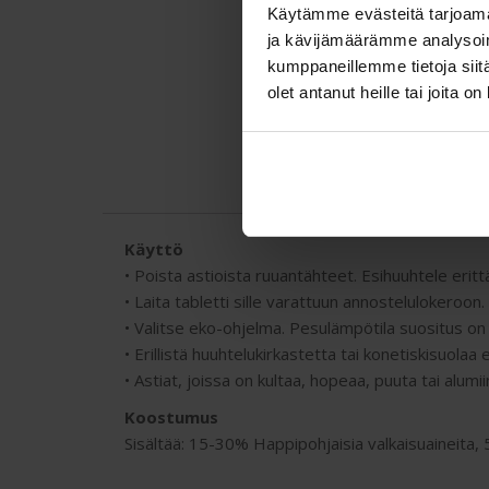
Käytämme evästeitä tarjoama
ja kävijämäärämme analysoim
kumppaneillemme tietoja siitä
olet antanut heille tai joita o
Käyttö
• Poista astioista ruuantähteet. Esihuuhtele erittäi
• Laita tabletti sille varattuun annostelulokeroon
• Valitse eko-ohjelma. Pesulämpötila suositus on
• Erillistä huuhtelukirkastetta tai konetiskisuolaa
• Astiat, joissa on kultaa, hopeaa, puuta tai alum
Koostumus
Sisältää: 15-30% Happipohjaisia valkaisuaineita, 