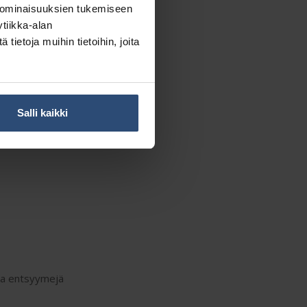
 ominaisuuksien tukemiseen
tiikka-alan
ietoja muihin tietoihin, joita
Salli kaikki
 ja entsyymejä