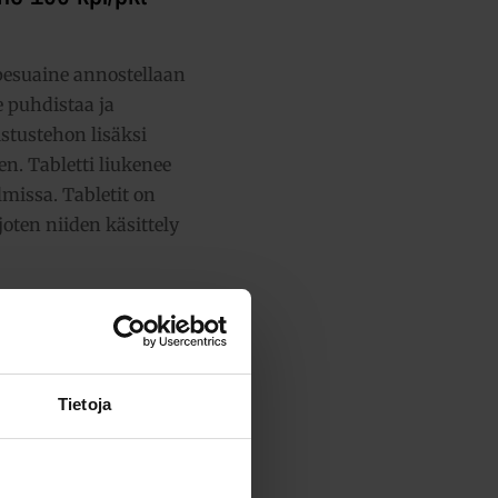
 pesuaine annostellaan
e puhdistaa ja
istustehon lisäksi
n. Tabletti liukenee
missa. Tabletit on
oten niiden käsittely
Tietoja
ensä:
21,36 €