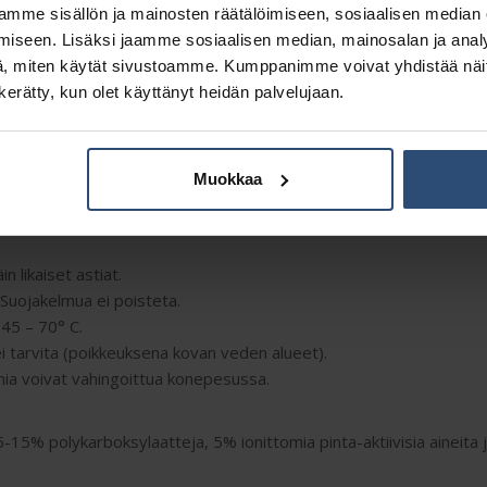
Osasto:
Koneastianpesu
mme sisällön ja mainosten räätälöimiseen, sosiaalisen median
iseen. Lisäksi jaamme sosiaalisen median, mainosalan ja analy
, miten käytät sivustoamme. Kumppanimme voivat yhdistää näitä t
n kerätty, kun olet käyttänyt heidän palvelujaan.
Muokkaa
Kuvaus
Lisätiedot
n likaiset astiat.
. Suojakelmua ei poisteta.
 45 – 70° C.
 ei tarvita (poikkeuksena kovan veden alueet).
iinia voivat vahingoittua konepesussa.
5-15% polykarboksylaatteja, 5% ionittomia pinta-aktiivisia aineita