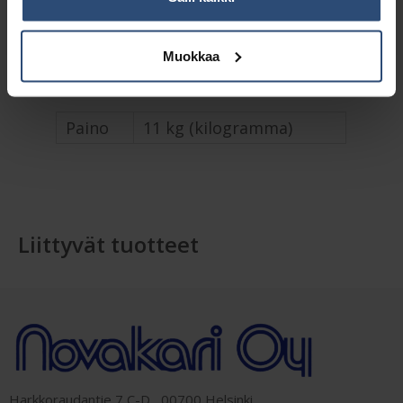
Muokkaa
Lisätiedot
Paino
11 kg (kilogramma)
Liittyvät tuotteet
Harkkoraudantie 7 C-D, 00700 Helsinki