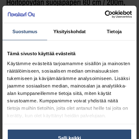
Hoitopöydän suojapaperi 60 cm / 200m,
luonnonvalkoinen, 2 rll
Suostumus
Yksityiskohdat
Tietoja
Valkoinen paperinen hoitopöytäpaperi.
Rullassa on 200 metriä paperia yhtäjaksoisesti
ilman repäisyviivoja. Pakkaus sisältää 2 rullaa.
Tämä sivusto käyttää evästeitä
Käytämme evästeitä tarjoamamme sisällön ja mainosten
34,15
€
räätälöimiseen, sosiaalisen median ominaisuuksien
alv 0%
tukemiseen ja kävijämäärämme analysoimiseen. Lisäksi
(42,86
€
sis. alv 25.5%)
jaamme sosiaalisen median, mainosalan ja analytiikka-
alan kumppaneillemme tietoja siitä, miten käytät
LISÄÄ OSTOSKORIIN
sivustoamme. Kumppanimme voivat yhdistää näitä
tietoja muihin tietoihin, joita olet antanut heille tai joita on
Yhteensä:
34,15 €
kerätty, kun olet käyttänyt heidän palvelujaan.
Tuotetunnus (SKU):
11107
Osasto:
Paperituotteet hierontaan
Salli kaikki