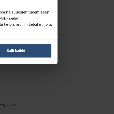
 ominaisuuksien tukemiseen
tiikka-alan
ietoja muihin tietoihin, joita
Salli kaikki
atti), POM