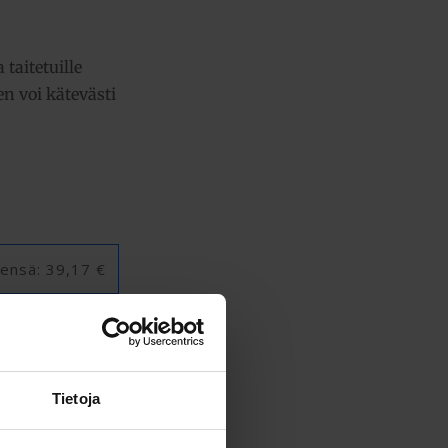
taitetuille
en voi kätevästi
ensä:
39,17 €
Tietoja