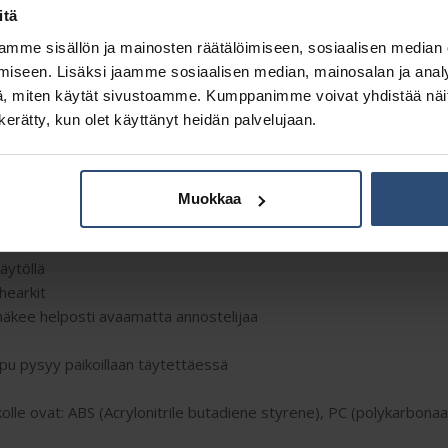
itä
mme sisällön ja mainosten räätälöimiseen, sosiaalisen median
iseen. Lisäksi jaamme sosiaalisen median, mainosalan ja analy
Kuvaus
Lisätiedot
, miten käytät sivustoamme. Kumppanimme voivat yhdistää näitä t
n kerätty, kun olet käyttänyt heidän palvelujaan.
arkeille
Muokkaa
errätysmuovista
äytöllä
hearkit
näkee helposti avaamatta annostelijaa
pu pysyy paikoillaan täytettäessä
kolle ovat: ABS (Acrylonitrile butadiene styrene), PC (polykarbona