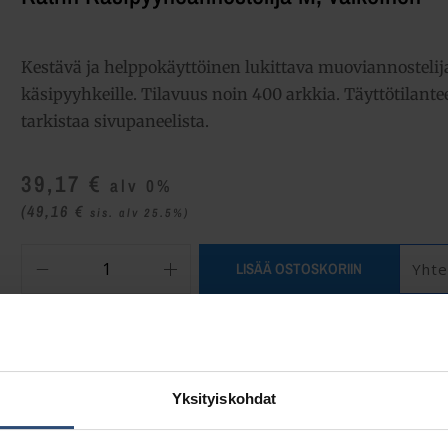
Kestävä ja helppokäyttöinen lukittava muoviannostelija 
käsipyyhkeille. Tilavuus noin 400 arkkia. Täyttötilante
tarkistaa sivupaneelista.
39,17
€
alv 0%
(49,16
€
sis. alv 25.5%)
LISÄÄ OSTOSKORIIN
Yhte
Tuotetunnus (SKU):
77410
Osasto:
Käsipyyheannostelijat
Yksityiskohdat