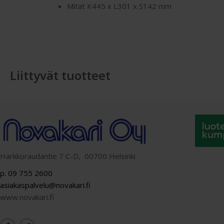
Mitat K445 x L301 x S142 mm
Liittyvät tuotteet
Harkkoraudantie 7 C-D, 00700 Helsinki
p. 09 755 2600
asiakaspalvelu@novakari.fi
www.novakari.fi