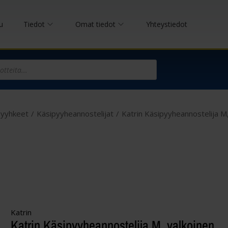
u
Tiedot
Omat tiedot
Yhteystiedot
pyyhkeet
/
Käsipyyheannostelijat
/
Katrin Käsipyyheannostelija M,
Katrin
Katrin Käsipyyheannostelija M, valkoinen