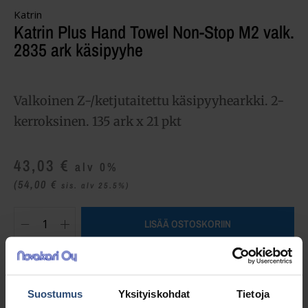
Katrin
Katrin Plus Hand Towel Non-Stop M2 valk.
2835 ark käsipyyhe
Valkoinen Z-/ketjutaitettu käsipyyhearkki. 2-
kerroksinen. 135 ark x 21 pkt
43,03
€
alv 0%
(54,00
€
sis. alv 25.5%)
LISÄÄ OSTOSKORIIN
Yhteensä:
43,03 €
Suostumus
Yksityiskohdat
Tietoja
Tuotetunnus (SKU):
87181