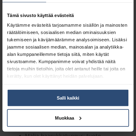
Osasto:
Ketjutaitto käsipyyhkeet
Tämä sivusto käyttää evästeitä
Kuvaus
Käytämme evästeitä tarjoamamme sisällön ja mainosten
räätälöimiseen, sosiaalisen median ominaisuuksien
tukemiseen ja kävijämäärämme analysoimiseen. Lisäksi
Lisätiedot
jaamme sosiaalisen median, mainosalan ja analytiikka-
alan kumppaneillemme tietoja siitä, miten käytät
sivustoamme. Kumppanimme voivat yhdistää näitä
Korvaa tuotteen 343023
tietoja muihin tietoihin, joita olet antanut heille tai joita on
kerätty, kun olet käyttänyt heidän palvelujaan.
2-kerroksinen, valkoinen
Plus-laatuinen pehmeä ja
imukykyinen käsipyyhepaperi
Salli kaikki
Ketjutaitettu (Non Stop, Z-taitto)
arkki tulee esille annostelijasta
kätevästi yksi arkki kerrallaan
Muokkaa
Dermatologisesti testattu ja
hyväksytty
Malja-haarukkatunnus: tuote