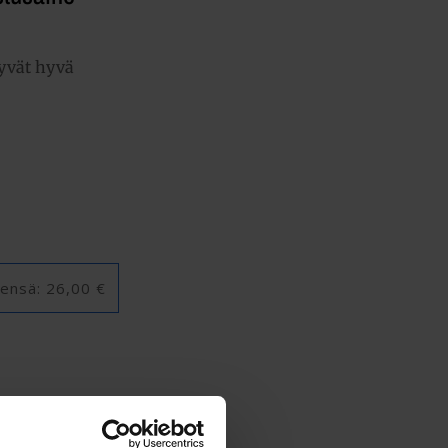
tyvät hyvä
ensä:
26,00 €