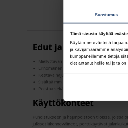
Suostumus
Tämä sivusto käyttää eväste
Käytämme evästeitä tarjoama
Edut ja ominaisuudet
ja kävijämäärämme analysoim
kumppaneillemme tietoja siitä
Miellyttävän tuoksuinen
olet antanut heille tai joita o
Erinomainen puhdistusteho
Kestävä hajunpoisto-ominaisuus
Sisältää mm. ureaa hajottavia mikrobeja
Poistaa sekä ihmis- että eläinperäiset hajuong
Käyttökohteet
Puhdistukseen ja hajunpoistoon tiloissa, joissa 
julkiset liikennevälineet, porttikäytävät jalankulkut