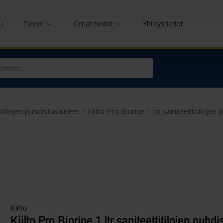
u
Tiedot
Omat tiedot
Yhteystiedot
itilojen puhdistusaineet
/
Kiilto Pro Biorine 1 ltr saniteettitilojen
Kiilto
Kiilto Pro Biorine 1 ltr saniteettitilojen puhd