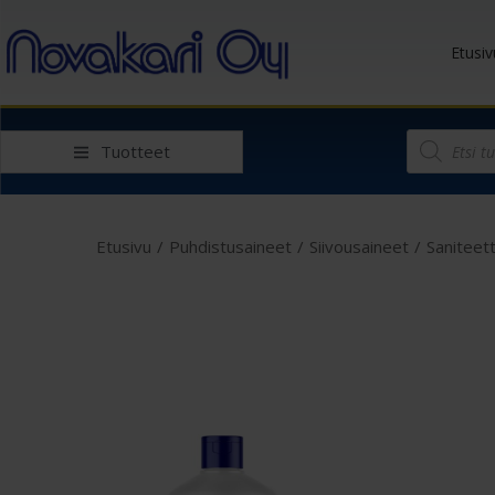
Etusiv
Tuotteet
Etusivu
/
Puhdistusaineet
/
Siivousaineet
/
Saniteett