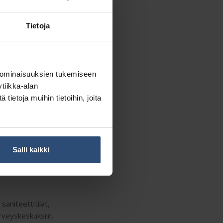
Tietoja
 ominaisuuksien tukemiseen
tiikka-alan
ietoja muihin tietoihin, joita
Salli kaikki
aniteettitilat,
terveyskeskuksiin.