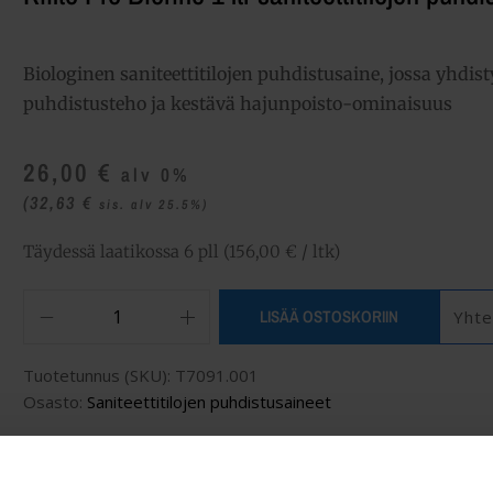
Biologinen saniteettitilojen puhdistusaine, jossa yhdis
puhdistusteho ja kestävä hajunpoisto-ominaisuus
26,00
€
alv 0%
(32,63
€
sis. alv 25.5%)
Täydessä laatikossa 6 pll (156,00 € / ltk)
LISÄÄ OSTOSKORIIN
Yhte
Tuotetunnus (SKU):
T7091.001
Osasto:
Saniteettitilojen puhdistusaineet