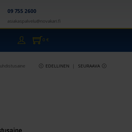
09 755 2600
asiakaspalvelu@novakari.fi
0
€
 puhdistusaine
EDELLINEN
SEURAAVA
istusaine