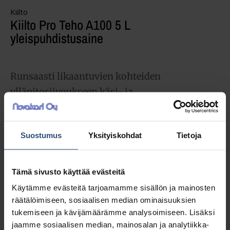
Kiilto
Kiilto Pro Teho A100 5 L
yleispuhdistusaine
Runsaasti likaantuvien kohteiden
ylläpitosiivoukseen käsi- ja
konemenetelmin.Kumilattioiden
käyttöönotto-, ylläpito- ja perussiivoukseen
Suostumus
Yksityiskohdat
Tietoja
erillisen ohjeen mukaan.
46,28
€
alv 0%
Tämä sivusto käyttää evästeitä
(58,08
€
sis. alv 25.5%)
Käytämme evästeitä tarjoamamme sisällön ja mainosten
räätälöimiseen, sosiaalisen median ominaisuuksien
Täydessä laatikossa 3 ast (138,84 € / ltk)
tukemiseen ja kävijämäärämme analysoimiseen. Lisäksi
jaamme sosiaalisen median, mainosalan ja analytiikka-