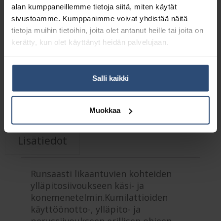
alan kumppaneillemme tietoja siitä, miten käytät
LISÄÄ OSTOSKORIIN
sivustoamme. Kumppanimme voivat yhdistää näitä
tietoja muihin tietoihin, joita olet antanut heille tai joita on
Yhteensä:
46,28 €
kerätty, kun olet käyttänyt heidän palvelujaan.
Tuotetunnus (SKU):
T7070.005
Osasto:
Yleispuhdistusaineet
Salli kaikki
Kuvaus
Muokkaa
Lisätiedot
Runsaasti likaantuvien kohteiden
ylläpitosiivoukseen käsi- ja
konemenetelmin.Kumilattioiden
käyttöönotto-, ylläpito- ja
perussiivoukseen erillisen ohjeen