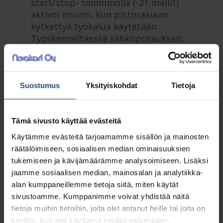
start/stop- toiminnolla (-21 mallit)
aktivoi imurin, kun pistorasiaan
kytkettyä työkalua käytetään.
Työskenneltäessä sähköporauksen,
hionnan tai leikkureiden kanssa,
AERO 26 tarjoaa suuren avun pitäen
sekä ilman että ympäristön
puhtaana ja vähentäen lisäksi yleistä
Suostumus
Yksityiskohdat
Tietoja
melutasoa.
Koska AERO märkä-/kuivaimuri on
Tämä sivusto käyttää evästeitä
kompakti, monikäyttöinen ja
Käytämme evästeitä tarjoamamme sisällön ja mainosten
kestävä, se voidaan helposti
räätälöimiseen, sosiaalisen median ominaisuuksien
kuljettaa minne tahansa, esim.
tukemiseen ja kävijämäärämme analysoimiseen. Lisäksi
autolla. Työnteon jälkeen, säiliö on
jaamme sosiaalisen median, mainosalan ja analytiikka-
helppo tyhjentää – joko hävittämällä
alan kumppaneillemme tietoja siitä, miten käytät
fleece-pölypussi tai tyhjentämällä
sivustoamme. Kumppanimme voivat yhdistää näitä
säiliö. Push&Clean suodattimen
tietoja muihin tietoihin, joita olet antanut heille tai joita on
puhdistusjärjestelmä estää
kerätty, kun olet käyttänyt heidän palvelujaan.
suorituskyvyn alenemisen ja lisätä