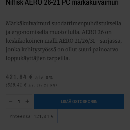
Nilfisk AERO 26-21 PC märkäkuivaimuri
Märkäkuivaimuri suodattimenpuhdistuksella
ja ergonomisella muotoilulla. AERO 26 on
keskikokoinen malli AERO 21/26/31 –sarjassa,
jonka kehitystyössä on ollut suuri painoarvo
loppukäyttäjien tarpeilla.
421,84
€
alv 0%
(529,41
€
sis. alv 25.5%)
LISÄÄ OSTOSKORIIN
Yhteensä:
421,84 €