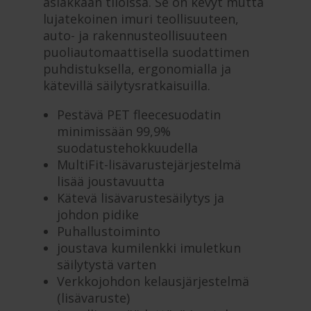
asiakkaan tiloissa. Se on kevyt mutta
lujatekoinen imuri teollisuuteen,
auto- ja rakennusteollisuuteen
puoliautomaattisella suodattimen
puhdistuksella, ergonomialla ja
kätevillä säilytysratkaisuilla.
Pestävä PET fleecesuodatin
minimissään 99,9%
suodatustehokkuudella
MultiFit-lisävarustejärjestelmä
lisää joustavuutta
Kätevä lisävarustesäilytys ja
johdon pidike
Puhallustoiminto
joustava kumilenkki imuletkun
säilytystä varten
Verkkojohdon kelausjärjestelmä
(lisävaruste)