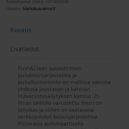
Tuotetunnus (SKU):
107406606
Osasto:
Märkäkuivaimurit
Kuvaus
Lisätiedot
Push&Clean suodattimen
puhdistusjärjestelmä ja
puhallustoiminto on mallissa vakiona
yhdessä joustavan ja kätevän
lisävarustesäilytyksen kanssa. 25-
litran säiliöllä varustettu imuri on
tehokas ja siihen on saatavana
verkkojohdon kelausjärjestelmä.
Pistorasia automaattisella