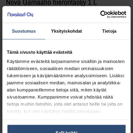
Nova Garnaatio hierontaöljy 1 L
Helposti levitettävä valkoöljy parantaa otetta
Suostumus
Yksityiskohdat
Tietoja
kaikissa hieronnoissa. Ei sisällä lisättyä
hajustetta, väriä tai muita lisäaineita. Nova
Neutralia ohuempi koostumus.
Tämä sivusto käyttää evästeitä
Käytämme evästeitä tarjoamamme sisällön ja mainosten
13,33
€
räätälöimiseen, sosiaalisen median ominaisuuksien
alv 0%
tukemiseen ja kävijämäärämme analysoimiseen. Lisäksi
(16,73
€
sis. alv 25.5%)
jaamme sosiaalisen median, mainosalan ja analytiikka-
alan kumppaneillemme tietoja siitä, miten käytät
LISÄÄ OSTOSKORIIN
sivustoamme. Kumppanimme voivat yhdistää näitä
tietoja muihin tietoihin, joita olet antanut heille tai joita on
Yhteensä:
13,33 €
kerätty, kun olet käyttänyt heidän palvelujaan.
Tuotetunnus (SKU):
44417
Osasto:
Hierontaöljyt
Salli kaikki