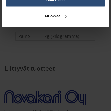
Muokkaa
Lisätiedot
Paino
1 kg (kilogramma)
Liittyvät tuotteet
Harkkoraudantie 7 C-D, 00700 Helsinki