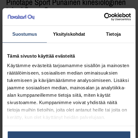
Pinotape Sport Punainen kinesiologinen
teippi 5cm x 5m
Erittäin vahva kiinnittymään ja nopea
Suostumus
Yksityiskohdat
Tietoja
kuivumaan. Monikäyttöinen ja laadukas teippi
Tämä sivusto käyttää evästeitä
9,45
€
alv 0%
Käytämme evästeitä tarjoamamme sisällön ja mainosten
(11,86
€
sis. alv 25.5%)
räätälöimiseen, sosiaalisen median ominaisuuksien
tukemiseen ja kävijämäärämme analysoimiseen. Lisäksi
Täydessä laatikossa 10 kpl (94,50 € / ltk)
jaamme sosiaalisen median, mainosalan ja analytiikka-
alan kumppaneillemme tietoja siitä, miten käytät
LISÄÄ OSTOSKORIIN
sivustoamme. Kumppanimme voivat yhdistää näitä
tietoja muihin tietoihin, joita olet antanut heille tai joita on
kerätty, kun olet käyttänyt heidän palvelujaan.
Yhteensä:
9,45 €
Tuotetunnus (SKU):
45091