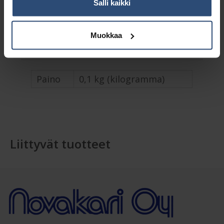
Salli kaikki
Osasto:
Kinesio- ja urheiluteipit
Muokkaa
Lisätiedot
Paino
0,1 kg (kilogramma)
Liittyvät tuotteet