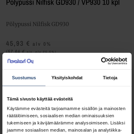
Pölypussi Nilfisk GD930 / VP930 10 kpl
Pölypussi Nilfisk GD930
45,93
€
alv 0%
(57,64
€
sis. alv 25.5%)
LISÄÄ OSTOSKORIIN
Suostumus
Yksityiskohdat
Tietoja
Yhteensä:
45,93 €
Tämä sivusto käyttää evästeitä
Tuotetunnus (SKU):
1407015040
Osasto:
Pölypussit
Käytämme evästeitä tarjoamamme sisällön ja mainosten
räätälöimiseen, sosiaalisen median ominaisuuksien
tukemiseen ja kävijämäärämme analysoimiseen. Lisäksi
Lisätiedot
jaamme sosiaalisen median, mainosalan ja analytiikka-