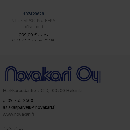
107420628
Nilfisk VP930 Pro HEPA
pölynimuri
299,00
€
alv 0%
(375,25
€
sis. alv 25.5%)
Harkkoraudantie 7 C-D, 00700 Helsinki
p. 09 755 2600
asiakaspalvelu@novakari.fi
www.novakari.fi