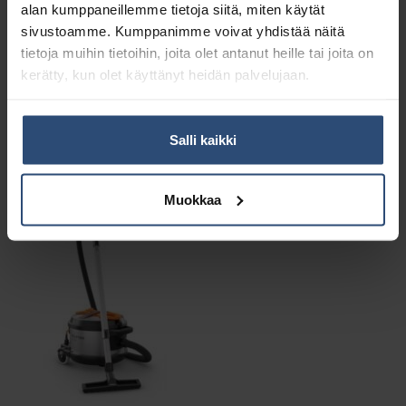
alan kumppaneillemme tietoja siitä, miten käytät
sivustoamme. Kumppanimme voivat yhdistää näitä
Paino
0,8 kg (kilogramma)
tietoja muihin tietoihin, joita olet antanut heille tai joita on
kerätty, kun olet käyttänyt heidän palvelujaan.
Salli kaikki
Liittyvät tuotteet
Muokkaa