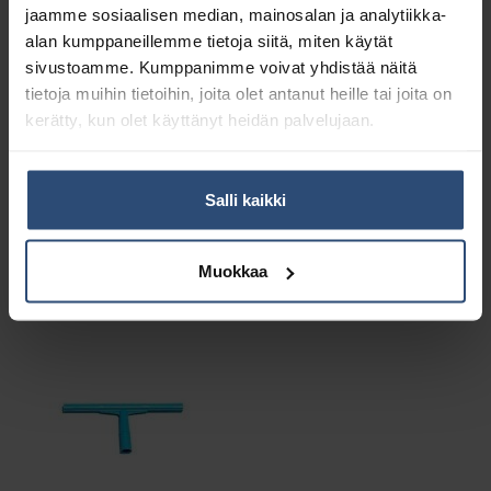
jaamme sosiaalisen median, mainosalan ja analytiikka-
Lisätiedot
alan kumppaneillemme tietoja siitä, miten käytät
sivustoamme. Kumppanimme voivat yhdistää näitä
tietoja muihin tietoihin, joita olet antanut heille tai joita on
Paino
0,2 kg (kilogramma)
kerätty, kun olet käyttänyt heidän palvelujaan.
Salli kaikki
Liittyvät tuotteet
Muokkaa