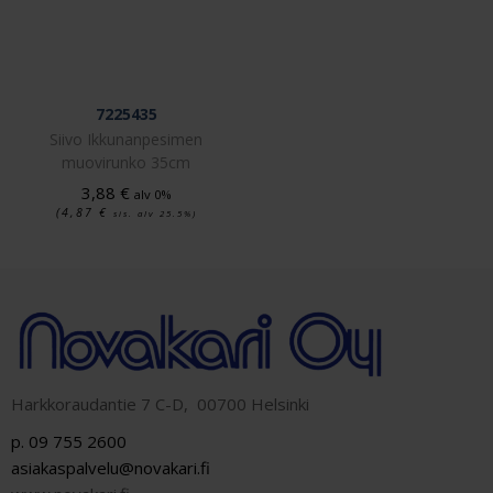
7225435
Siivo Ikkunanpesimen
muovirunko 35cm
3,88
€
alv 0%
(4,87
€
sis. alv 25.5%)
Harkkoraudantie 7 C-D, 00700 Helsinki
p. 09 755 2600
asiakaspalvelu@novakari.fi