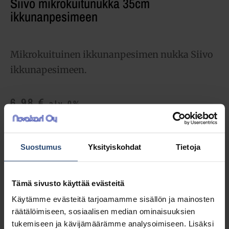
Siivo mikrokuitunukka 35cm
ikkunanpesimeen
Mikrokuituinen ikkunanpesimen nukka Siivo
ikkunapesimeen.
6,98
€
alv 0%
(8,76
€
sis. alv 25.5%)
LISÄÄ OSTOSKORIIN
Suostumus
Yksityiskohdat
Tietoja
Yhteensä:
6,98 €
Tämä sivusto käyttää evästeitä
Tuotetunnus (SKU):
7225038
Käytämme evästeitä tarjoamamme sisällön ja mainosten
Osasto:
Ikkunanpesimet
räätälöimiseen, sosiaalisen median ominaisuuksien
tukemiseen ja kävijämäärämme analysoimiseen. Lisäksi