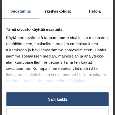
Yhteensä:
12,46 €
Suostumus
Yksityiskohdat
Tietoja
Tuotetunnus (SKU):
OSM100
Osasto:
Hierontavahat
Tämä sivusto käyttää evästeitä
Käytämme evästeitä tarjoamamme sisällön ja mainosten
Kuvaus
räätälöimiseen, sosiaalisen median ominaisuuksien
tukemiseen ja kävijämäärämme analysoimiseen. Lisäksi
jaamme sosiaalisen median, mainosalan ja analytiikka-
Lisätiedot
alan kumppaneillemme tietoja siitä, miten käytät
sivustoamme. Kumppanimme voivat yhdistää näitä
Sisältö:
tietoja muihin tietoihin, joita olet antanut heille tai joita on
kerätty, kun olet käyttänyt heidän palvelujaan.
Olive Oil (Olea europaea fruit oil)
Almond Oil (Prunus amygdalus
dulcis oil)
Salli kaikki
Beeswax (Cera alba)
Arnica (Arnica montana extract)