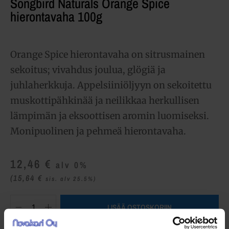
Songbird Naturals Orange Spice
hierontavaha 100g
Orange Spice hierontavaha on sitrusmainen
sekoitus; vivahdus joulua, glögiä ja
juhlaherkkuja. Appelsiiniöljyyn on sekoitettu
muskottipähkinää ja neilikkaa herkullisen
lämpimän ja eksoottisen aromin luomiseksi.
Monipuolinen ja pehmeä hierontavaha.
12,46
€
alv 0%
(15,64
€
sis. alv 25.5%)
LISÄÄ OSTOSKORIIN