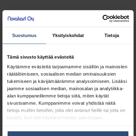
Songbird
Songbird Naturals Sports hierontavaha
300g
Suostumus
Yksityiskohdat
Tietoja
Tämä sivusto käyttää evästeitä
Suosittu hierontavaha urheiluhierontaan.
Käytämme evästeitä tarjoamamme sisällön ja mainosten
räätälöimiseen, sosiaalisen median ominaisuuksien
26,96
€
alv 0%
tukemiseen ja kävijämäärämme analysoimiseen. Lisäksi
(33,83
€
sis. alv 25.5%)
jaamme sosiaalisen median, mainosalan ja analytiikka-
alan kumppaneillemme tietoja siitä, miten käytät
sivustoamme. Kumppanimme voivat yhdistää näitä
LISÄÄ OSTOSKORIIN
tietoja muihin tietoihin, joita olet antanut heille tai joita on
kerätty, kun olet käyttänyt heidän palvelujaan.
Yhteensä:
26,96 €