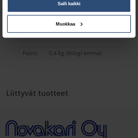
Tuotetunnus (SKU):
SMW300
Salli kaikki
Osasto:
Hierontavahat
Muokkaa
Lisätiedot
Paino
0,4 kg (kilogramma)
Liittyvät tuotteet