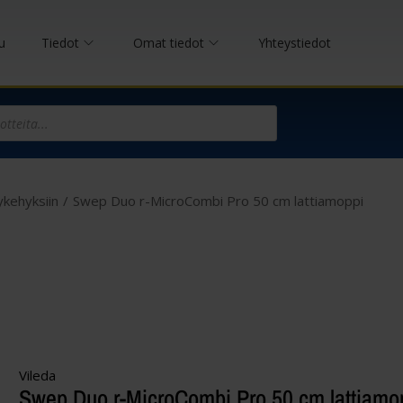
u
Tiedot
Omat tiedot
Yhteystiedot
ykehyksiin
/
Swep Duo r-MicroCombi Pro 50 cm lattiamoppi
Vileda
Swep Duo r-MicroCombi Pro 50 cm lattiamo