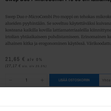
Swep Duo r-MicroCombi Pro moppi on tehokas mikrok
alueiden pyyhintään. Se soveltuu käytettäväksi kuivana
kosteana kaikilla kovilla lattiamateriaaleilla kiinnittyn
irtolian yhtäaikaiseen puhdistamiseen. Erinomainen k
alhainen kitka ja erogonominen käytössä. Värikoodattu
21,65
€
alv 0%
(27,17
€
sis. alv 25.5%)
LISÄÄ OSTOSKORIIN
Yhte
Tuotetunnus (SKU):
171411
Osasto:
Mopit levykehyksiin