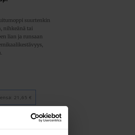
uitumoppi suurtenkin
, nihkeänä tai
een lian ja runsaan
emikaalikestävyys,
.
ensä:
21,65 €