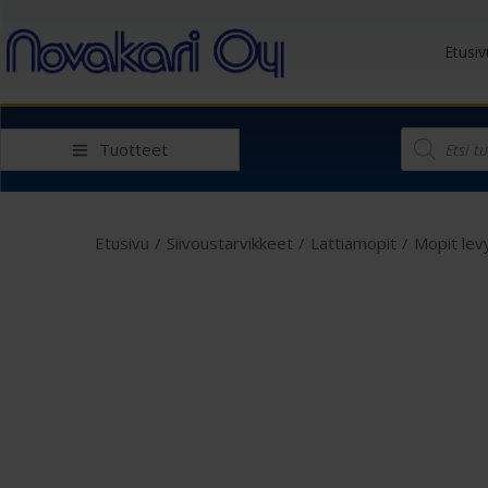
Etusiv
Tuotteet
Etusivu
/
Siivoustarvikkeet
/
Lattiamopit
/
Mopit lev