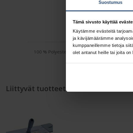
Suostumus
Tämä sivusto käyttää eväste
Käytämme evästeitä tarjoama
ja kävijämäärämme analysoim
kumppaneillemme tietoja siitä
100 % Polyesteri
olet antanut heille tai joita o
Liittyvät tuotteet