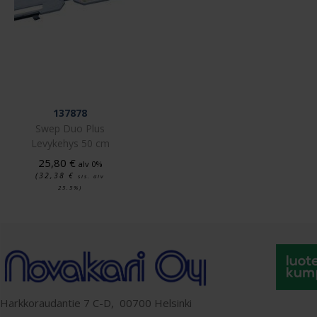
137878
Swep Duo Plus
Levykehys 50 cm
25,80
€
alv 0%
(32,38
€
sis. alv
25.5%)
Harkkoraudantie 7 C-D, 00700 Helsinki