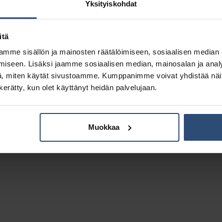
Yksityiskohdat
itä
mme sisällön ja mainosten räätälöimiseen, sosiaalisen median
Kuvaus
Lisätiedot
iseen. Lisäksi jaamme sosiaalisen median, mainosalan ja analy
, miten käytät sivustoamme. Kumppanimme voivat yhdistää näitä t
n kerätty, kun olet käyttänyt heidän palvelujaan.
Muokkaa