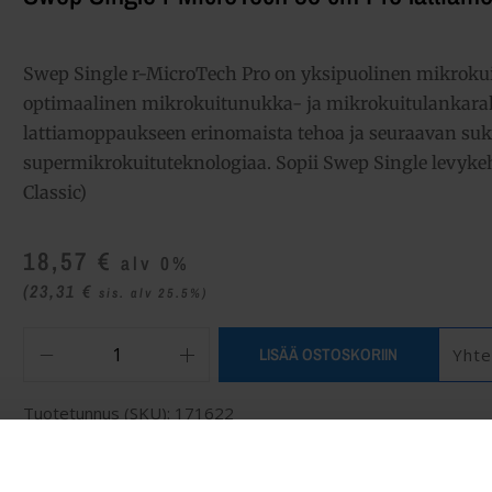
Swep Single r-MicroTech Pro on yksipuolinen mikroku
optimaalinen mikrokuitunukka- ja mikrokuitulankarak
lattiamoppaukseen erinomaista tehoa ja seuraavan su
supermikrokuituteknologiaa. Sopii Swep Single levyke
Classic)
18,57
€
alv 0%
(23,31
€
sis. alv 25.5%)
LISÄÄ OSTOSKORIIN
Yhte
Tuotetunnus (SKU):
171622
Osasto:
Mopit levykehyksiin