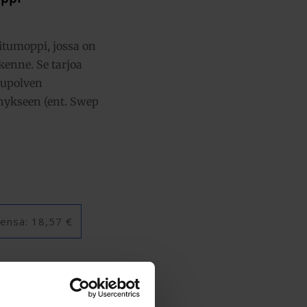
itumoppi, jossa on
enne. Se tarjoa
kupolven
hykseen (ent. Swep
ensä:
18,57 €