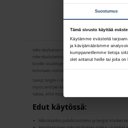
Suostumus
Tämä sivusto käyttää eväste
Käytämme evästeitä tarjoama
ja kävijämäärämme analysoim
Mikrokuituinen nukka- ja lankarakenne on kevyt ja
kumppaneillemme tietoja siitä
mikrokuitulankojen kerätessä ja poistaessa irtoli
olet antanut heille tai joita o
koville sisätilojen lattiapinnoille, aina terveyden
kotonaan voimakkaasti likaantuvilla pinnoilla, esim.
Swep Single r-MicroTech Pro on symmetrinen, mat
myös erittäin kestävä, sillä moppi voidaan pest
takaa, että moppi täyttää tiukat ympäristö-, laatu
Edut käytössä:
Mikrokuidun puhdistusteho ja langat irtolian 
Ainutlaatuinen mikrokuituinen nukka- ja lanka