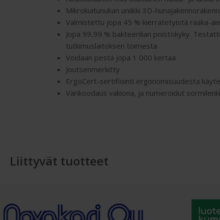
Mikrokuitunukan uniikki 3D-hunajakennorakenn
Valmistettu jopa 45 % kierrätetyistä raaka-ai
Jopa 99,99 % bakteerilian poistokyky. Testatt
tutkimuslaitoksen toimesta
Voidaan pestä jopa 1 000 kertaa
Joutsenmerkitty
ErgoCert-sertifiointi ergonomisuudesta käyt
Värikoodaus vakiona, ja numeroidut sormilenk
Liittyvät tuotteet