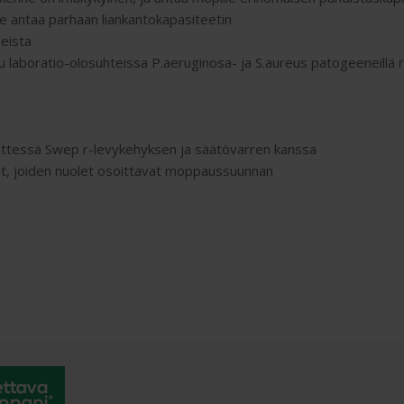
e antaa parhaan liankantokapasiteetin
neista
u laboratio-olosuhteissa P.aeruginosa- ja S.aureus patogeeneillä
ettessä Swep r-levykehyksen ja säätövarren kanssa
it, joiden nuolet osoittavat moppaussuunnan