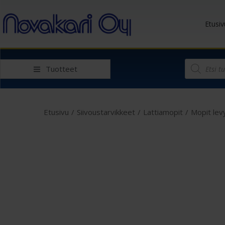
Etusiv
Tuotteet
Etusivu
/
Siivoustarvikkeet
/
Lattiamopit
/
Mopit lev