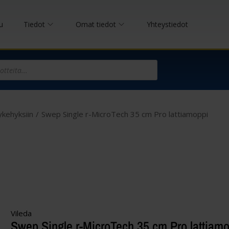
u
Tiedot
Omat tiedot
Yhteystiedot
ykehyksiin
/
Swep Single r-MicroTech 35 cm Pro lattiamoppi
Vileda
Swep Single r-MicroTech 35 cm Pro lattiam