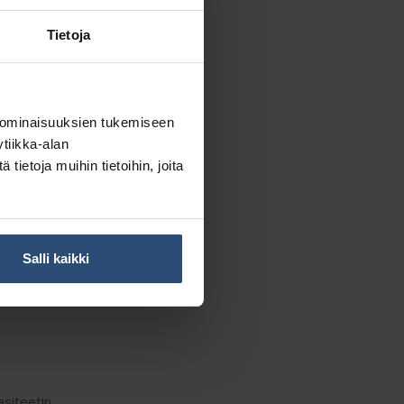
Tietoja
 ominaisuuksien tukemiseen
tiikka-alan
iaa pitkin
ietoja muihin tietoihin, joita
pit sopivat kaikille
siosta se on kuin
osteana. Se on
Salli kaikki
enmerkki, mikä
asiteetin