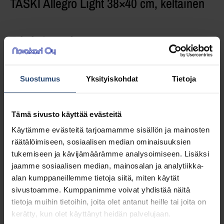
TASKI Allegro Light 38×40 cm, keltainen
Tekokuitupyyhe
0,39
€
alv 0%
Suostumus
Yksityiskohdat
Tietoja
(0,49
€
sis. alv 25.5%)
Täydessä laatikossa 100 kpl (39,00 € / ltk)
Tämä sivusto käyttää evästeitä
Käytämme evästeitä tarjoamamme sisällön ja mainosten
LISÄÄ OSTOSKORIIN
räätälöimiseen, sosiaalisen median ominaisuuksien
tukemiseen ja kävijämäärämme analysoimiseen. Lisäksi
Yhteensä:
0,39 €
jaamme sosiaalisen median, mainosalan ja analytiikka-
alan kumppaneillemme tietoja siitä, miten käytät
Tuotetunnus (SKU):
7511091
sivustoamme. Kumppanimme voivat yhdistää näitä
Osasto:
Muut siivouspyyhkeet
tietoja muihin tietoihin, joita olet antanut heille tai joita on
kerätty, kun olet käyttänyt heidän palvelujaan.