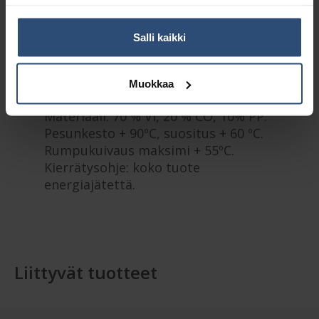
Kuvaus
Salli kaikki
Lisätiedot
Muokkaa
Materiaali: 70 % VI, 20 % CO, 10% PP.
Pesunkesto + 90ºC, suositus + 60 ºC.
Rumpukuivaus maksimi + 55ºC.
Kierrätysohje: koko tuote
energiajätettä.
Liittyvät tuotteet