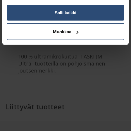
Salli kaikki
Kuvaus
Muokkaa
Lisätiedot
100 % ultramikrokuitua. TASKI JM
Ultra- tuotteilla on pohjoismainen
Joutsenmerkki.
Liittyvät tuotteet