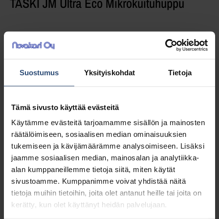
TASKI JM Ultra Eco Mikrokuituhuppu
Joutsenmerkitty mikrokuituhuppu
kalustemopin kehykseen
Suostumus
Yksityiskohdat
Tietoja
14,92
€
alv 0%
(18,72
€
sis. alv 25.5%)
Tämä sivusto käyttää evästeitä
Täydessä laatikossa 5 kpl (74,60 € / ltk)
Käytämme evästeitä tarjoamamme sisällön ja mainosten
räätälöimiseen, sosiaalisen median ominaisuuksien
tukemiseen ja kävijämäärämme analysoimiseen. Lisäksi
LISÄÄ OSTOSKORIIN
jaamme sosiaalisen median, mainosalan ja analytiikka-
alan kumppaneillemme tietoja siitä, miten käytät
Yhteensä:
14,92 €
sivustoamme. Kumppanimme voivat yhdistää näitä
tietoja muihin tietoihin, joita olet antanut heille tai joita on
Tuotetunnus (SKU):
9313282
kerätty, kun olet käyttänyt heidän palvelujaan.
Osasto:
Mopit levykehyksiin