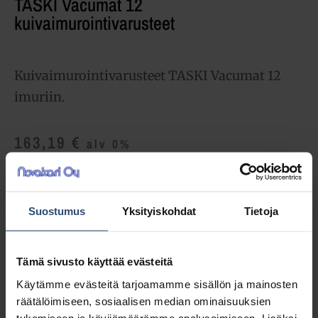
TASKI Vacumat 12
kuivaimurointivarusteet
Kuivaimurointivarusteet TASKI Vacumat 12
imuriin.
163,19
€
alv 0%
(204,80
€
sis. alv 25.5%)
LISÄÄ OSTOSKORIIN
Suostumus
Yksityiskohdat
Tietoja
Yhteensä:
163,19 €
Tämä sivusto käyttää evästeitä
Tuotetunnus (SKU):
8504500
Käytämme evästeitä tarjoamamme sisällön ja mainosten
Osasto:
Märkäkuivaimurit
räätälöimiseen, sosiaalisen median ominaisuuksien
tukemiseen ja kävijämäärämme analysoimiseen. Lisäksi