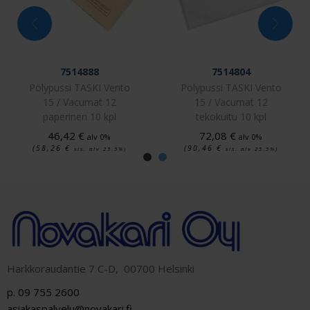
7514888
7514804
Pölypussi TASKI Vento
Pölypussi TASKI Vento
15 / Vacumat 12
15 / Vacumat 12
paperinen 10 kpl
tekokuitu 10 kpl
46,42
€
72,08
€
alv 0%
alv 0%
(58,26
€
(90,46
€
sis. alv 25.5%)
sis. alv 25.5%)
Harkkoraudantie 7 C-D, 00700 Helsinki
p. 09 755 2600
asiakaspalvelu@novakari.fi