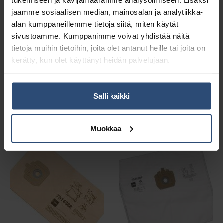
jaamme sosiaalisen median, mainosalan ja analytiikka-
Lisätiedot
alan kumppaneillemme tietoja siitä, miten käytät
sivustoamme. Kumppanimme voivat yhdistää näitä
tietoja muihin tietoihin, joita olet antanut heille tai joita on
Paino
2 kg (kilogramma)
kerätty, kun olet käyttänyt heidän palvelujaan.
Salli kaikki
Liittyvät tuotteet
Muokkaa