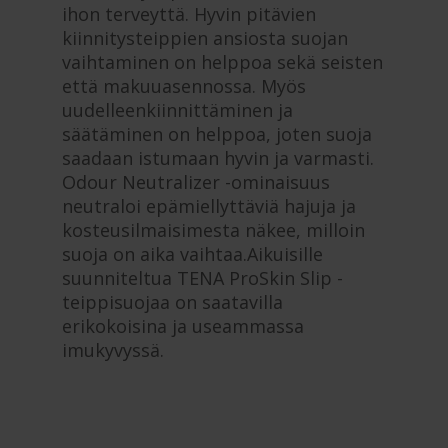
ihon terveyttä. Hyvin pitävien
kiinnitysteippien ansiosta suojan
vaihtaminen on helppoa sekä seisten
että makuuasennossa. Myös
uudelleenkiinnittäminen ja
säätäminen on helppoa, joten suoja
saadaan istumaan hyvin ja varmasti.
Odour Neutralizer -ominaisuus
neutraloi epämiellyttäviä hajuja ja
kosteusilmaisimesta näkee, milloin
suoja on aika vaihtaa.Aikuisille
suunniteltua TENA ProSkin Slip -
teippisuojaa on saatavilla
erikokoisina ja useammassa
imukyvyssä.