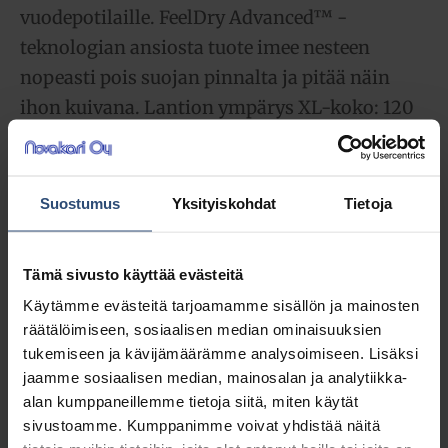
vuodepotilaille. FeelDry Advanced™ -
teknologian ansiosta tuote imee nesteen
nopeasti pois suojan pinnalta ja pitää näin
ihon kuivana. Lantion ympärys XL-koko: 120
– 160 cm. Tilaustuote, toimitusaika 1-4
viikkoa.
Suostumus
Yksityiskohdat
Tietoja
90,87
€
alv 0%
(103,14
€
sis. alv 13.5%)
Tämä sivusto käyttää evästeitä
Käytämme evästeitä tarjoamamme sisällön ja mainosten
LISÄÄ OSTOSKORIIN
räätälöimiseen, sosiaalisen median ominaisuuksien
tukemiseen ja kävijämäärämme analysoimiseen. Lisäksi
Yhteensä:
90,87 €
jaamme sosiaalisen median, mainosalan ja analytiikka-
alan kumppaneillemme tietoja siitä, miten käytät
Tuotetunnus (SKU):
712143
sivustoamme. Kumppanimme voivat yhdistää näitä
Osasto:
Teippivaipat