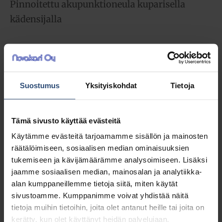
Pinnoitettu akupunktioneula kuparisella
kädensijalla
7,30
€
alv 0%
(9,16
€
sis. alv 25.5%)
Suostumus
Yksityiskohdat
Tietoja
Täydessä laatikossa 10 pkt (73,00 € / ltk)
LISÄÄ OSTOSKORIIN
Tämä sivusto käyttää evästeitä
Käytämme evästeitä tarjoamamme sisällön ja mainosten
Yhteensä:
7,30 €
räätälöimiseen, sosiaalisen median ominaisuuksien
tukemiseen ja kävijämäärämme analysoimiseen. Lisäksi
Tuotetunnus (SKU):
A17003
jaamme sosiaalisen median, mainosalan ja analytiikka-
Osasto:
CB akupunktioneulat
alan kumppaneillemme tietoja siitä, miten käytät
sivustoamme. Kumppanimme voivat yhdistää näitä
tietoja muihin tietoihin, joita olet antanut heille tai joita on
Kuvaus
kerätty, kun olet käyttänyt heidän palvelujaan.