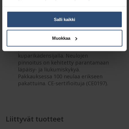
Lisätiedot
Salli kaikki
Pinnoitettuja Tewa
Muokkaa
akupunktioneuloja joustavalla
perinteisen kiinalaisella
kuparikädensijalla. Neulojen
pinnoitus on kehitetty parantamaan
läpäisy- ja liukumiskykyä.
Pakkauksessa 100 neulaa erikseen
pakattuina. CE-sertifioituja (CE0197).
Liittyvät tuotteet