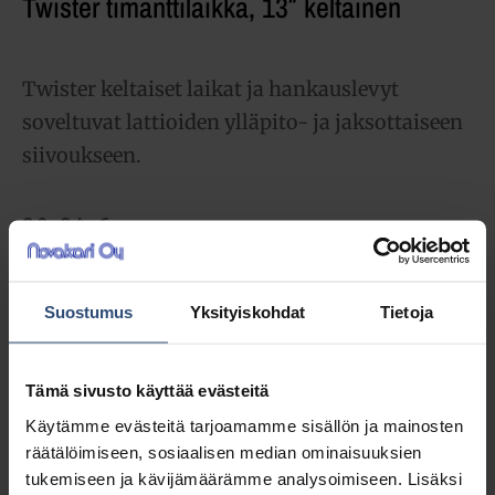
Twister timanttilaikka, 13″ keltainen
Twister keltaiset laikat ja hankauslevyt
soveltuvat lattioiden ylläpito- ja jaksottaiseen
siivoukseen.
36,84
€
alv 0%
(46,23
€
sis. alv 25.5%)
Täydessä laatikossa 2 kpl (73,68 € / ltk)
Suostumus
Yksityiskohdat
Tietoja
LISÄÄ OSTOSKORIIN
Tämä sivusto käyttää evästeitä
Yhteensä:
36,84 €
Käytämme evästeitä tarjoamamme sisällön ja mainosten
räätälöimiseen, sosiaalisen median ominaisuuksien
tukemiseen ja kävijämäärämme analysoimiseen. Lisäksi
Tuotetunnus (SKU):
5871013