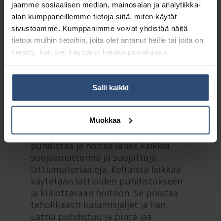
jaamme sosiaalisen median, mainosalan ja analytiikka-
Osasto:
Timanttilaikat
alan kumppaneillemme tietoja siitä, miten käytät
sivustoamme. Kumppanimme voivat yhdistää näitä
tietoja muihin tietoihin, joita olet antanut heille tai joita on
Kuvaus
kerätty, kun olet käyttänyt heidän palvelujaan.
Lisätiedot
Salli kaikki
Twister-timanttilaikat tarjoavat
Muokkaa
kustannustehokkaan ja
ympäristömyötäisen tavan
puhdistaa ja hoitaa lähes kaikkia
suojaamattomia ja suojattuja
lattiamateriaaleja. Keltaista laikkaa
käytetään lattioiden puhdistukseen
ja kiillottavaan hoitoon. Se poistaa
tehokkaasti kulumisjäljet ja lian.
Lattia puhdistuu ja pinta jää