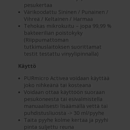
pesukertaa
Värikoodattu Sininen / Punainen /
Vihreä / Keltainen / Harmaa
Tehokas mikrokuitu – jopa 99,99 %
bakteerilian poistokyky
(Riippumattoman
tutkimuslaitoksen suorittamat
testit testattu vinyylipinnalla)
Käyttö
PURmicro Activea voidaan käyttää
joko nihkeänä tai kosteana
Voidaan ottaa käyttöön suoraan
pesukoneesta tai esivalmistella
manuaalisesti lisäämällä vettä tai
puhdistusliuosta -> 30 ml/pyyhe
Taita pyyhe kolme kertaa ja pyyhi
pinta suljettu reuna