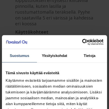
lopputuloksen erityisesti kiiltävillä
pinnoilla, kuten lasilla ja
ruostumattomalla teräksellä. Pyyhe
on saatavilla 5 eri värissä ja kahdessa
eri koossa
Käyttökohteet
PURmicro Active on kestävä pyyhe,
jonka valmistuksessa on yhdistetty
tehokas mikrokuituteknologia ja
Suostumus
Yksityiskohdat
Tietoja
PUR-pinnoite, jotka yhdessä takaavat
erinomaisen puhdistustuloksen ja
imukyvyn. Pyyhe on erittäin tehokas
Tämä sivusto käyttää evästeitä
kiiltävillä pinnoilla, kuten lasilla
jaruostumattomalla teräksellä, joilla
Käytämme evästeitä tarjoamamme sisällön ja mainosten
vaaditaan raidatonta ja nukatonta
räätälöimiseen, sosiaalisen median ominaisuuksien
puhdistustulosta. PURmicro Active
tukemiseen ja kävijämäärämme analysoimiseen. Lisäksi
soveltuu yleispyyhkeeksi, erityisesti
jaamme sosiaalisen median, mainosalan ja analytiikka-
hotelleihin, ravintoloihin,
alan kumppaneillemme tietoja siitä, miten käytät