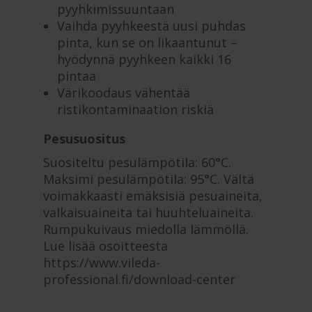
pyyhkimissuuntaan
Vaihda pyyhkeestä uusi puhdas
pinta, kun se on likaantunut –
hyödynnä pyyhkeen kaikki 16
pintaa
Värikoodaus vähentää
ristikontaminaation riskiä
Pesusuositus
Suositeltu pesulämpötila: 60°C.
Maksimi pesulämpötila: 95°C. Vältä
voimakkaasti emäksisiä pesuaineita,
valkaisuaineita tai huuhteluaineita.
Rumpukuivaus miedolla lämmöllä.
Lue lisää osoitteesta
https://www.vileda-
professional.fi/download-center