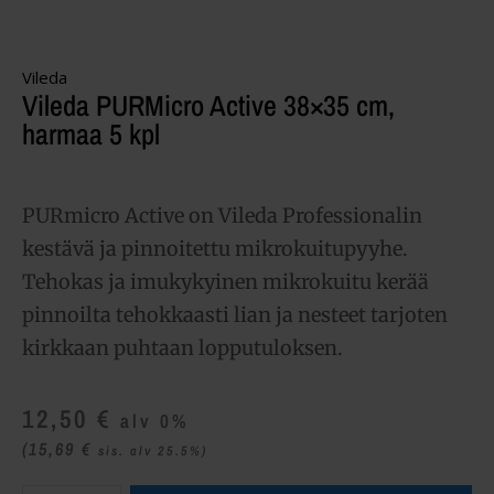
Vileda
Vileda PURMicro Active 38×35 cm,
harmaa 5 kpl
PURmicro Active on Vileda Professionalin
kestävä ja pinnoitettu mikrokuitupyyhe.
Tehokas ja imukykyinen mikrokuitu kerää
pinnoilta tehokkaasti lian ja nesteet tarjoten
kirkkaan puhtaan lopputuloksen.
12,50
€
alv 0%
(15,69
€
sis. alv 25.5%)