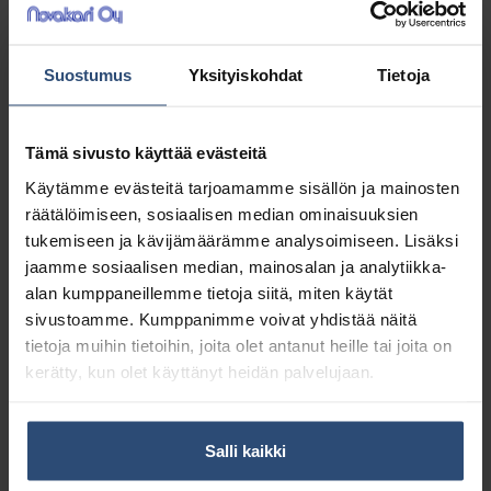
100847002
M100895639
Domestos Professional
SURE Hand Wash
Suostumus
Yksityiskohdat
Tietoja
Original puhdistusaine 5
käsienpesuneste 6 x 500
L
ml
€
€
17,88
30,32
alv 0%
alv 0%
Tämä sivusto käyttää evästeitä
Käytämme evästeitä tarjoamamme sisällön ja mainosten
räätälöimiseen, sosiaalisen median ominaisuuksien
tukemiseen ja kävijämäärämme analysoimiseen. Lisäksi
jaamme sosiaalisen median, mainosalan ja analytiikka-
alan kumppaneillemme tietoja siitä, miten käytät
sivustoamme. Kumppanimme voivat yhdistää näitä
tietoja muihin tietoihin, joita olet antanut heille tai joita on
kerätty, kun olet käyttänyt heidän palvelujaan.
Salli kaikki