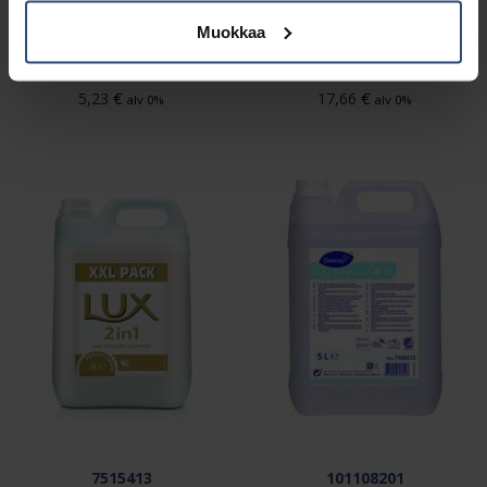
101108206
7508628
Muokkaa
Soft Care Sensitive
Lux Professional
Pesuneste H2 500 ml
käsienpesuneste 5 L
€
€
5,23
17,66
alv 0%
alv 0%
7515413
101108201