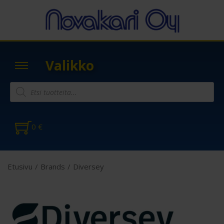
Valikko
0
€
Etusivu
/
Brands
/
Diversey