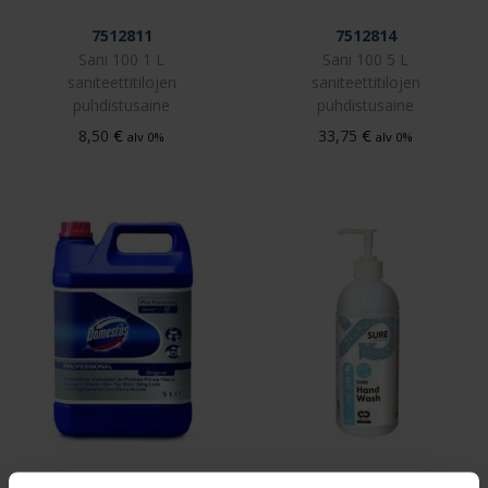
7512811
7512814
Sani 100 1 L
Sani 100 5 L
saniteettitilojen
saniteettitilojen
puhdistusaine
puhdistusaine
€
€
8,50
33,75
alv 0%
alv 0%