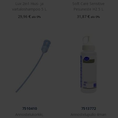
Lux 2in1 Hius- ja
Soft Care Sensitive
vartaloshampoo 5 L
Pesuneste H2 5 L
€
€
29,96
31,87
alv 0%
alv 0%
7510410
7513772
Annostelukorkki,
Annostelupullo ilman