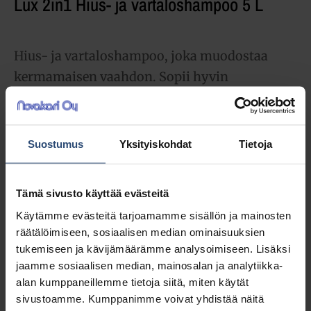
Lux 2in1 Hius- ja vartaloshampoo 5 L
Hius- ja vartaloshampoo, joka muodostaa
kermamaisen vaahdon. Sopii hyvin
kylpyvaahdoksi eikä muodosta sitkeää sakkaa
ammeen reunaan. Sisältää myös hiusten
kammattavuutta parantavaa ainesosaa.
Suostumus
Yksityiskohdat
Tietoja
Kevysti hajustettu.
Tämä sivusto käyttää evästeitä
29,96
€
alv 0%
Käytämme evästeitä tarjoamamme sisällön ja mainosten
(37,60
€
sis. alv 25.5%)
räätälöimiseen, sosiaalisen median ominaisuuksien
tukemiseen ja kävijämäärämme analysoimiseen. Lisäksi
Täydessä laatikossa 2 ast (59,92 € / ltk)
jaamme sosiaalisen median, mainosalan ja analytiikka-
alan kumppaneillemme tietoja siitä, miten käytät
LISÄÄ OSTOSKORIIN
sivustoamme. Kumppanimme voivat yhdistää näitä