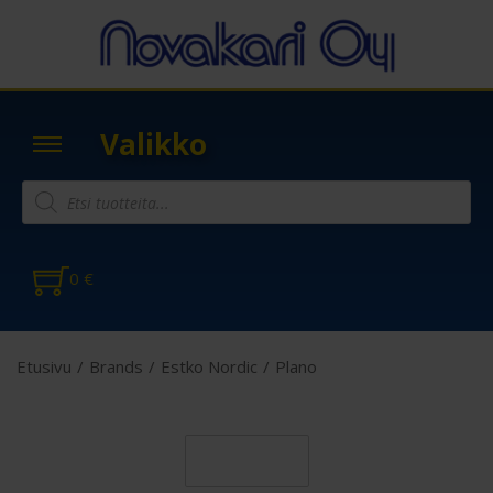
Valikko
0
€
Etusivu
/
Brands
/
Estko Nordic
/
Plano
Suodatin