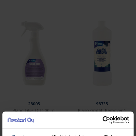
28005
98735
Plano Glue Off 500 ml
Plano Graffiti Remover 1
liimajälkien poistaja
L
€
€
9,33
14,18
alv 0%
alv 0%