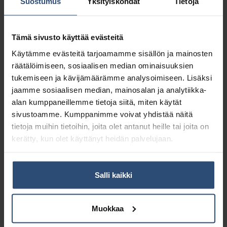
Suostumus
Yksityiskohdat
Tietoja
Tämä sivusto käyttää evästeitä
Käytämme evästeitä tarjoamamme sisällön ja mainosten
räätälöimiseen, sosiaalisen median ominaisuuksien
tukemiseen ja kävijämäärämme analysoimiseen. Lisäksi
jaamme sosiaalisen median, mainosalan ja analytiikka-
alan kumppaneillemme tietoja siitä, miten käytät
sivustoamme. Kumppanimme voivat yhdistää näitä
tietoja muihin tietoihin, joita olet antanut heille tai joita on
kerätty, kun olet käyttänyt heidän palvelujaan.
98898
91352
Plano Graffiti Remover 5
Plano Spot off 500 ml
Salli kaikki
L
tahranpoistoaine
tekstiilipinnoille
€
63,33
alv 0%
€
4,58
alv 0%
Muokkaa