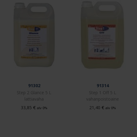
91302
91314
Step 2 Glance 5 L
Step 1 Off 5 L
lattiavaha
vahanpoistoaine
€
€
33,85
21,40
alv 0%
alv 0%