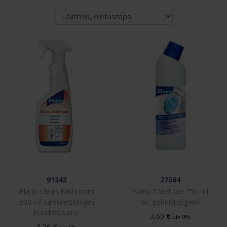
91343
27364
Plano Clean Bathroom
Plano Toilet Gel 750 ml
500 ml saniteettitilojen
wc-puhdistusgeeli
puhdistusaine
€
3,60
alv 0%
€
3,26