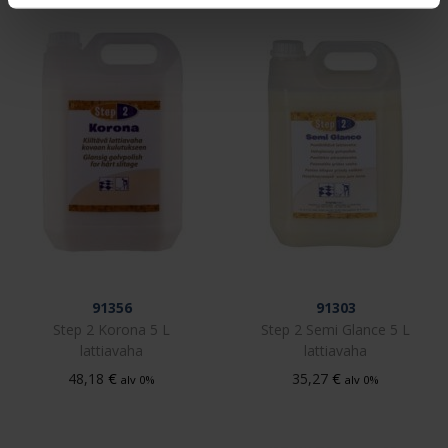
91356
91303
Step 2 Korona 5 L
Step 2 Semi Glance 5 L
lattiavaha
lattiavaha
€
€
48,18
35,27
alv 0%
alv 0%