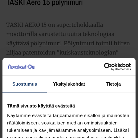
TASKI Aero 15 pölynimuri
TASKI AERO 15 on supertehokkaalla
moottorilla varustettu uutta teknologiaa
käyttävä pölynimuri. Pölynimuri toimii hiiren
hiljaa patentoidun ”kuiskausteknologian”
avulla.
320,70
€
alv 0%
Suostumus
Yksityiskohdat
Tietoja
(402,48
€
sis. alv 25.5%)
Tämä sivusto käyttää evästeitä
LISÄÄ OSTOSKORIIN
Käytämme evästeitä tarjoamamme sisällön ja mainosten
räätälöimiseen, sosiaalisen median ominaisuuksien
Yhteensä:
320,70 €
tukemiseen ja kävijämäärämme analysoimiseen. Lisäksi
jaamme sosiaalisen median, mainosalan ja analytiikka-