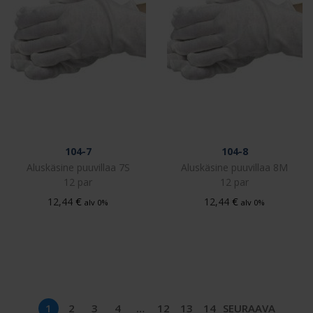
104-7
104-8
Aluskäsine puuvillaa 7S
Aluskäsine puuvillaa 8M
12 par
12 par
€
€
12,44
12,44
alv 0%
alv 0%
1
2
3
4
…
12
13
14
SEURAAVA