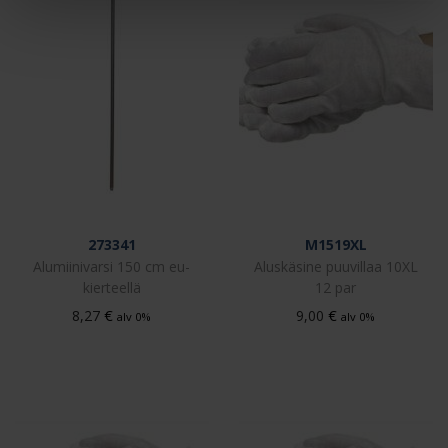
273341
M1519XL
Alumiinivarsi 150 cm eu-
Aluskäsine puuvillaa 10XL
kierteellä
12 par
€
€
8,27
9,00
alv 0%
alv 0%