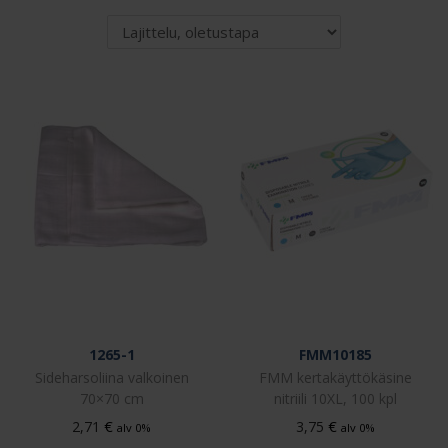
1265-1
FMM10185
Sideharsoliina valkoinen
FMM kertakäyttökäsine
70×70 cm
nitriili 10XL, 100 kpl
€
€
2,71
3,75
alv 0%
alv 0%