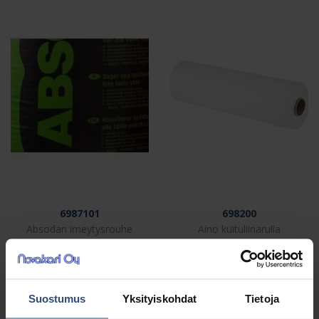
6987101
698200
Absodan imeytysrouhe
Aino kuituliinarulla
20 kg
40x60cm 50 kpl
€
€
46,51
10,00
alv 0%
alv 0%
Suostumus
Yksityiskohdat
Tietoja