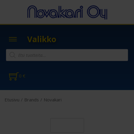
Valikko
0
€
Etusivu
/
Brands
/
Novakari
Suodatin