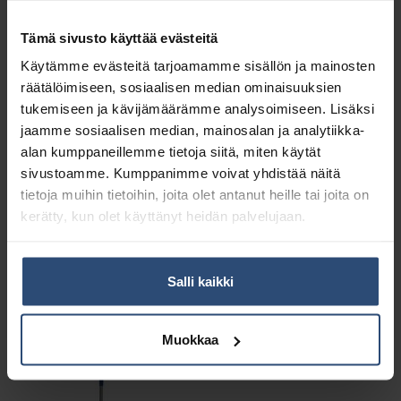
Tämä sivusto käyttää evästeitä
Käytämme evästeitä tarjoamamme sisällön ja mainosten
räätälöimiseen, sosiaalisen median ominaisuuksien
tukemiseen ja kävijämäärämme analysoimiseen. Lisäksi
jaamme sosiaalisen median, mainosalan ja analytiikka-
alan kumppaneillemme tietoja siitä, miten käytät
sivustoamme. Kumppanimme voivat yhdistää näitä
tietoja muihin tietoihin, joita olet antanut heille tai joita on
kerätty, kun olet käyttänyt heidän palvelujaan.
698401
6989131
Pikku-Aino kuituliina
AinoMikro kuituliinarulla
Salli kaikki
40x40cm 50 kpl
40x60cm 50 kpl
€
€
5,00
14,60
alv 0%
alv 0%
Muokkaa