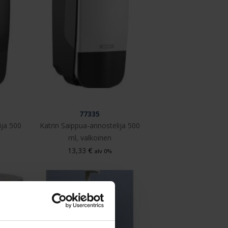
77335
ija 500
Katrin Saippua-annostelija 500
ml, valkoinen
€
13,33
alv 0%