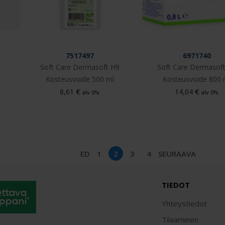
7517497
6971740
Soft Care Dermasoft H9
Soft Care Dermasof
Kosteusvoide 500 ml
Kosteusvoide 800 
€
€
8,61
14,04
alv 0%
alv 0%
ED
1
2
3
4
SEURAAVA
TIEDOT
Yhteystiedot
Tilaaminen