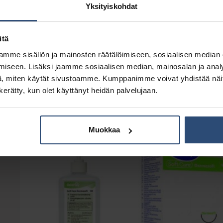
Yksityiskohdat
itä
mme sisällön ja mainosten räätälöimiseen, sosiaalisen median
iseen. Lisäksi jaamme sosiaalisen median, mainosalan ja analy
, miten käytät sivustoamme. Kumppanimme voivat yhdistää näitä t
44672
55126
n kerätty, kun olet käyttänyt heidän palvelujaan.
a-
Katrin Touchfree saippua-
Valkovaseliini 500 
ta
annostelija 500 ml valkoinen
€
15,45
alv 0%
€
58,33
alv 0%
Muokkaa