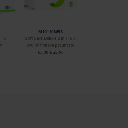
M101108658
t H9
Soft Care Deluxe 2 in 1, 6 x
ml
800 ml hoitava pesuneste
€
63,00
alv 0%