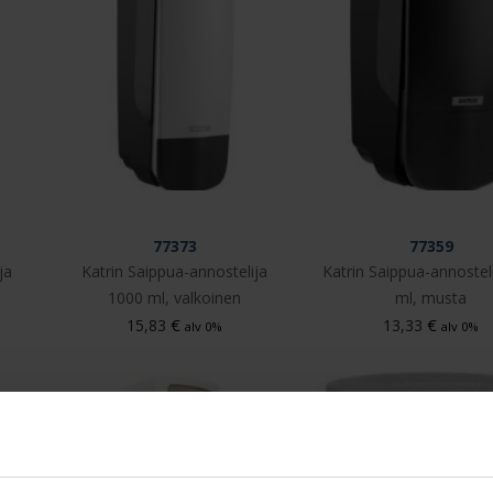
77373
77359
ja
Katrin Saippua-annostelija
Katrin Saippua-annostel
1000 ml, valkoinen
ml, musta
€
€
15,83
13,33
alv 0%
alv 0%