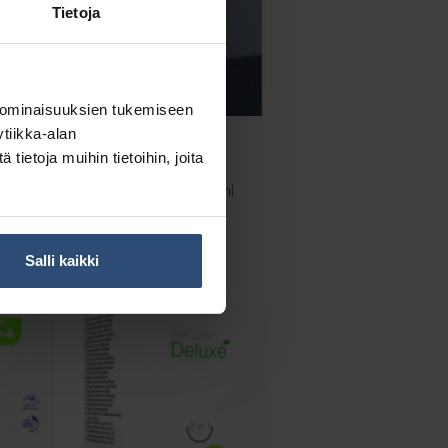
Tietoja
 ominaisuuksien tukemiseen
tiikka-alan
ietoja muihin tietoihin, joita
1207007
ml
Pulloteline 500 ml
€
13,72
alv 0%
Salli kaikki