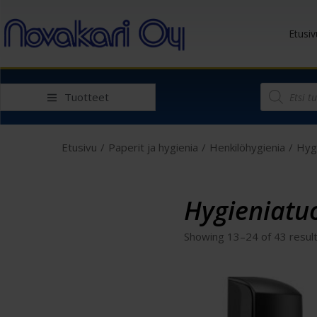
Etusiv
Tuotteet
Etusivu
/
Paperit ja hygienia
/
Henkilöhygienia
/
Hyg
Hygieniatu
Showing
13
–
24
of 43 resul