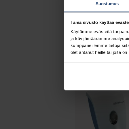
Suostumus
Tämä sivusto käyttää eväste
Käytämme evästeitä tarjoama
ja kävijämäärämme analysoim
kumppaneillemme tietoja siitä
44702
olet antanut heille tai joita o
Katrin Touchfree saippu
annostelija 500 ml mus
€
58,33
alv 0%