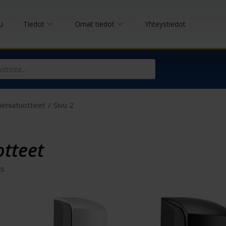
u
Tiedot
Omat tiedot
Yhteystiedot
ieniatuotteet
/
Sivu 2
otteet
ts