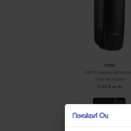
77397
Katrin Saippua-annosteli
1000 ml, musta
€
15,83
alv 0%