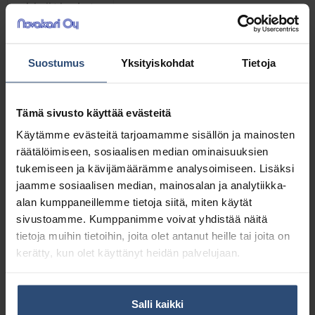
Lisätiedot
Soft Care Deluxe 2 in 1 on
Suostumus
Yksityiskohdat
Tietoja
ympäristömerkitty, pehmeä ja
hoitava hiusten- ja
vartalonpesuneste. Se vaahtoava
Tämä sivusto käyttää evästeitä
koostumus aikaansaa pehmeät,
Käytämme evästeitä tarjoamamme sisällön ja mainosten
upeat kuplat, ja se soveltuu myös
räätälöimiseen, sosiaalisen median ominaisuuksien
kylpyvaahdoksi. Soft Care Deluxe 2 in
tukemiseen ja kävijämäärämme analysoimiseen. Lisäksi
1 on laadukas, monipuolinen ja
jaamme sosiaalisen median, mainosalan ja analytiikka-
ympäristömyötäinen vaihtoehto
alan kumppaneillemme tietoja siitä, miten käytät
pesuhuoneisiin ja suihkuihin
sivustoamme. Kumppanimme voivat yhdistää näitä
erilaisissa urheilu-, vapaa-ajan-,
tietoja muihin tietoihin, joita olet antanut heille tai joita on
kylpylä- ja wellness-tiloissa.
kerätty, kun olet käyttänyt heidän palvelujaan.
Ominaisuudet
Ympäristömerkitty (Pohjoismainen
Salli kaikki