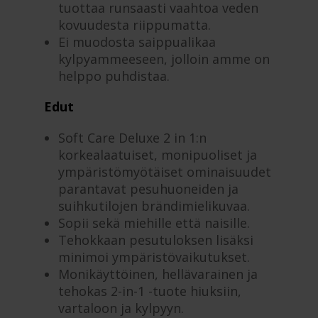
tuottaa runsaasti vaahtoa veden
kovuudesta riippumatta.
Ei muodosta saippualikaa
kylpyammeeseen, jolloin amme on
helppo puhdistaa.
Edut
Soft Care Deluxe 2 in 1:n
korkealaatuiset, monipuoliset ja
ympäristömyötäiset ominaisuudet
parantavat pesuhuoneiden ja
suihkutilojen brändimielikuvaa.
Sopii sekä miehille että naisille.
Tehokkaan pesutuloksen lisäksi
minimoi ympäristövaikutukset.
Monikäyttöinen, hellävarainen ja
tehokas 2-in-1 -tuote hiuksiin,
vartaloon ja kylpyyn.