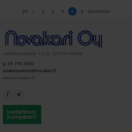
ED
1
2
3
4
5
6
SEURAAVA
Harkkoraudantie 7 C-D, 00700 Helsinki
p. 09 755 2600
asiakaspalvelu@novakari.fi
www.novakari.fi