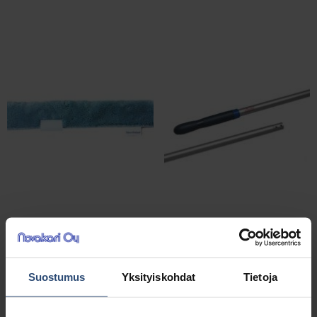
7225048
111529
Siivo mikrokuitunukka
Swep alumiinivarsi
45cm ikkunanpesimeen
150cm sininen
Suostumus
Yksityiskohdat
Tietoja
8,12
€
6,24
€
alv 0%
alv 0%