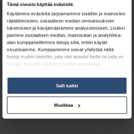
Tämä sivusto käyttää evästeitä
Käytämme evästeitä tarjoamamme sisällön ja mainosten
räätälöimiseen, sosiaalisen median ominaisuuksien
tukemiseen ja kävijämäärämme analysoimiseen. Lisäksi
jaamme sosiaalisen median, mainosalan ja analytiikka-
alan kumppaneillemme tietoja siitä, miten käytät
sivustoamme. Kumppanimme voivat yhdistää näitä
tietoja muihin tietoihin, joita olet antanut heille tai joita on
kerätty, kun olet käyttänyt heidän palvelujaan.
Salli kaikki
111380
171341
Swep Säätövarsi 100-
Swep r-Ergo Säätövarsi
180 cm
105-190 cm
Muokkaa
17,12
€
31,49
€
alv 0%
alv 0%