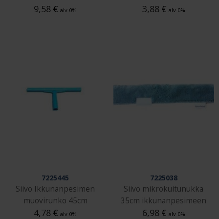
9,58
€
3,88
€
alv 0%
alv 0%
7225445
7225038
Siivo Ikkunanpesimen
Siivo mikrokuitunukka
muovirunko 45cm
35cm ikkunanpesimeen
4,78
€
6,98
€
alv 0%
alv 0%