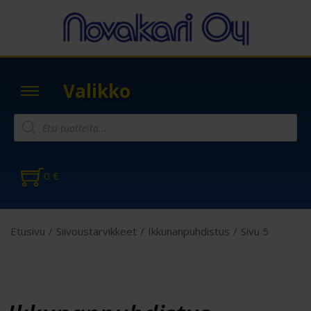
Valikko
0
€
Etusivu
/
Siivoustarvikkeet
/
Ikkunanpuhdistus
/
Sivu 5