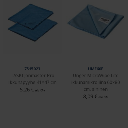
7515023
UMF60E
TASKI Jonmaster Pro
Unger MicroWipe Lite
Ikkunapyyhe 41×47 cm
ikkunamikroliina 60×80
5,26
€
cm, sininen
alv 0%
8,09
€
alv 0%