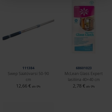
111384
68601023
Swep Säätövarsi 50-90
McLean Glass Expert
cm
lasiliina 40×40 cm
12,66
€
2,78
€
alv 0%
alv 0%