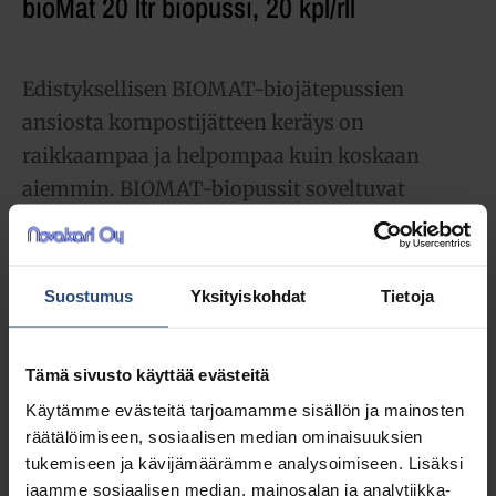
bioMat 20 ltr biopussi, 20 kpl/rll
Edistyksellisen BIOMAT-biojätepussien
ansiosta kompostijätteen keräys on
raikkaampaa ja helpompaa kuin koskaan
aiemmin. BIOMAT-biopussit soveltuvat
erinomaisesti niin kotitalouksien kuin
ammattilaistenkin käyttöön.
Suostumus
Yksityiskohdat
Tietoja
2,25
€
alv 0%
(2,82
€
sis. alv 25.5%)
Tämä sivusto käyttää evästeitä
Täydessä laatikossa 40 rll (90,00 € / ltk)
Käytämme evästeitä tarjoamamme sisällön ja mainosten
räätälöimiseen, sosiaalisen median ominaisuuksien
tukemiseen ja kävijämäärämme analysoimiseen. Lisäksi
LISÄÄ OSTOSKORIIN
jaamme sosiaalisen median, mainosalan ja analytiikka-