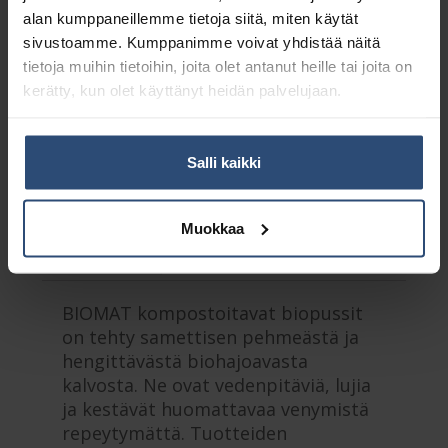
alan kumppaneillemme tietoja siitä, miten käytät
Yhteensä:
2,25 €
sivustoamme. Kumppanimme voivat yhdistää näitä
tietoja muihin tietoihin, joita olet antanut heille tai joita on
Tuotetunnus (SKU):
4422
kerätty, kun olet käyttänyt heidän palvelujaan.
Osasto:
Biojätepussit
Salli kaikki
Kuvaus
Muokkaa
Lisätiedot
BIOMAT kompostoitavat biopussit
on tehty samettisen pehmeästä ja
hengittävästä biohajoavasta
kalvosta. Ne ovat vedenpitäviä, lujia
ja kestävät huomattavaa venymistä
repeytymättä. Tuotteiden