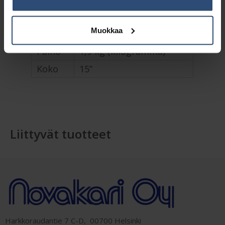
Lisätiedot
Muokkaa
Paino
1,9 kg (kilogramma)
Koko
15”
Liittyvät tuotteet
Harkkoraudantie 7 C-D, 00700 Helsinki