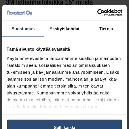
3M lattianhoitolaikka 15″ musta
Vahanpoistolaikka kosteaan vahanpoistoon.
Suostumus
Yksityiskohdat
Tietoja
10,75
€
alv 0%
(13,49
€
Tämä sivusto käyttää evästeitä
sis. alv 25.5%)
Käytämme evästeitä tarjoamamme sisällön ja mainosten
Täydessä laatikossa 5 kpl (53,75 € / ltk)
räätälöimiseen, sosiaalisen median ominaisuuksien
tukemiseen ja kävijämäärämme analysoimiseen. Lisäksi
LISÄÄ OSTOSKORIIN
jaamme sosiaalisen median, mainosalan ja analytiikka-
alan kumppaneillemme tietoja siitä, miten käytät
sivustoamme. Kumppanimme voivat yhdistää näitä
Yhteensä:
10,75 €
tietoja muihin tietoihin, joita olet antanut heille tai joita on
kerätty, kun olet käyttänyt heidän palvelujaan.
Tuotetunnus (SKU):
ml15m
Osasto:
Polyesterilaikat
Salli kaikki