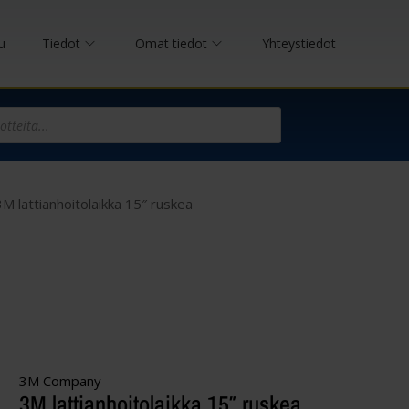
u
Tiedot
Omat tiedot
Yhteystiedot
3M lattianhoitolaikka 15″ ruskea
3M Company
3M lattianhoitolaikka 15″ ruskea