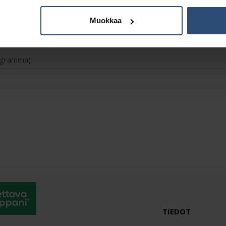
Muokkaa
Lisätiedot
logramma)
TIEDOT