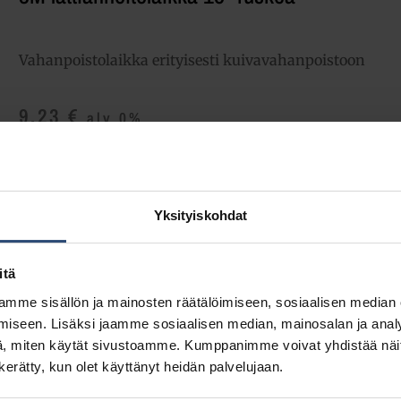
Vahanpoistolaikka erityisesti kuivavahanpoistoon
9,23
€
alv 0%
(11,58
€
sis. alv 25.5%)
Täydessä laatikossa 5 kpl (46,15 € / ltk)
Yksityiskohdat
LISÄÄ OSTOSKORIIN
Yhte
itä
Tuotetunnus (SKU):
ML15R
Osasto:
Polyesterilaikat
mme sisällön ja mainosten räätälöimiseen, sosiaalisen median
iseen. Lisäksi jaamme sosiaalisen median, mainosalan ja analy
, miten käytät sivustoamme. Kumppanimme voivat yhdistää näitä t
n kerätty, kun olet käyttänyt heidän palvelujaan.