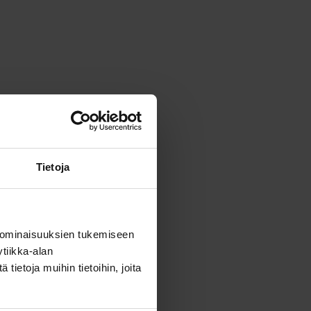
Tietoja
ensä:
9,23 €
 ominaisuuksien tukemiseen
tiikka-alan
ietoja muihin tietoihin, joita