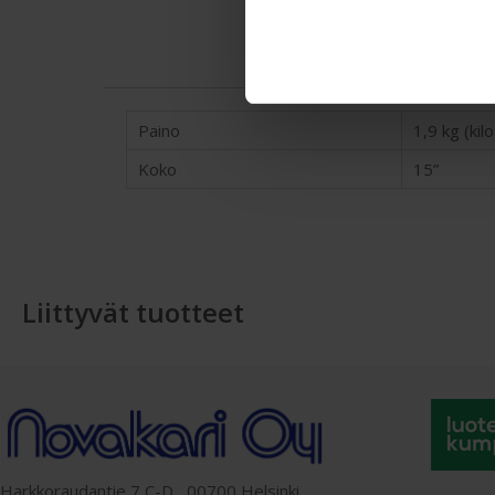
Paino
1,9 kg (ki
Koko
15”
Liittyvät tuotteet
Harkkoraudantie 7 C-D, 00700 Helsinki